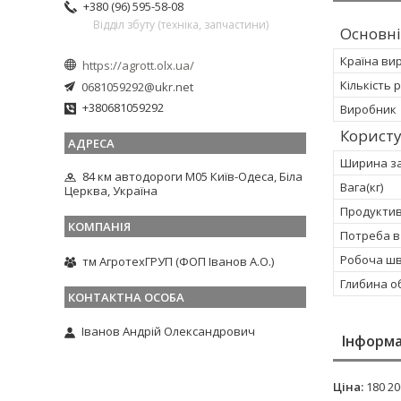
+380 (96) 595-58-08
Відділ збуту (техніка, запчастини)
Основні
Країна ви
https://agrott.olx.ua/
Кількість 
0681059292@ukr.net
+380681059292
Виробник
Корист
Ширина за
84 км автодороги М05 Київ-Одеса, Біла
Вага(кг)
Церква, Україна
Продуктивн
Потреба в 
Робоча шв
тм АгротехГРУП (ФОП Іванов А.О.)
Глибина о
Іванов Андрій Олександрович
Інформа
Ціна:
180 20