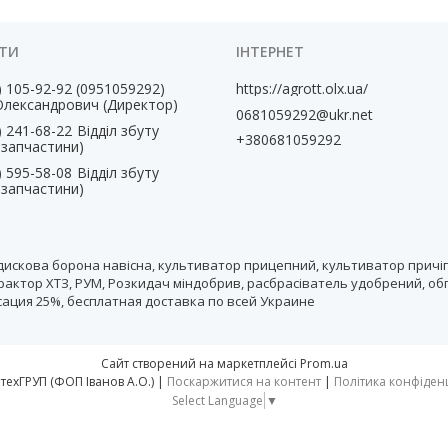
) 105-92-92
0951059292
https://agrott.olx.ua/
Олександрович (Директор)
0681059292@ukr.net
) 241-68-22
Відділ збуту
+380681059292
, запчастини)
) 595-58-08
Відділ збуту
, запчастини)
дискова борона навісна, культиватор прицепний, культиватор причіп
рактор ХТЗ, РУМ, Розкидач міндобрив, расбрасіватель удобрений, об
нсация 25%, бесплатная доставка по всей Украине
Сайт створений на маркетплейсі
Prom.ua
тм АгротехГРУП (ФОП Іванов А.О.) |
Поскаржитися на контент
|
Політика конфіден
Select Language
▼