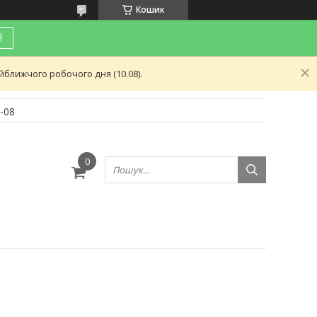
Кошик
!
ближчого робочого дня (10.08).
-08
и