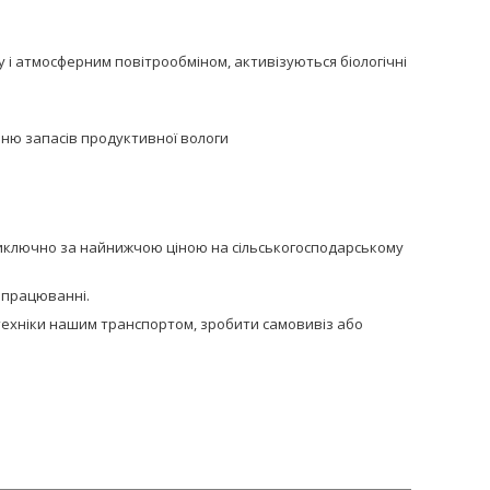
у і атмосферним повітрообміном, активізуються біологічні
нню запасів продуктивної вологи
 виключно за найнижчою ціною на сільськогосподарському
напрацюванні.
сптехніки нашим транспортом, зробити самовивіз або