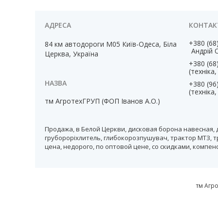
+380 (68
84 км автодороги М05 Київ-Одеса, Біла
Андрій 
Церква, Україна
+380 (68
(техніка
+380 (96
(техніка
тм АгротехГРУП (ФОП Іванов А.О.)
Продажа, в Белой Церкви, дисковая борона навесная, 
грубороріхлитель, глибокорозпушувач, трактор МТЗ, т
цена, недорого, по оптовой цене, со скидками, компе