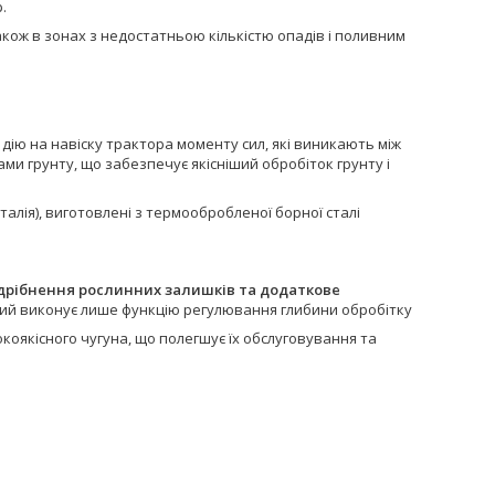
.
ож в зонах з недостатньою кількістю опадів і поливним
є дію на навіску трактора моменту сил, які виникають між
и грунту, що забезпечує якісніший обробіток грунту і
Італія), виготовлені з термообробленої борної сталі
дрібнення рослинних залишків та додаткове
кий виконує лише функцію регулювання глибини обробітку
окоякісного чугуна, що полегшує їх обслуговування та