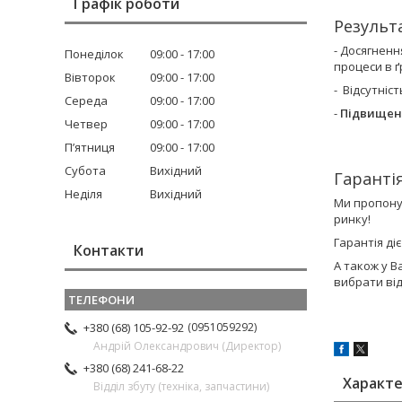
Графік роботи
Результ
- Досягненн
Понеділок
09:00
17:00
процеси в ґ
Вівторок
09:00
17:00
- Відсутніст
Середа
09:00
17:00
-
Підвищен
Четвер
09:00
17:00
Пʼятниця
09:00
17:00
Субота
Вихідний
Гаранті
Неділя
Вихідний
Ми пропон
ринку!
Гарантія ді
Контакти
А також у В
вибрати ві
0951059292
+380 (68) 105-92-92
Андрій Олександрович (Директор)
+380 (68) 241-68-22
Характ
Відділ збуту (техніка, запчастини)