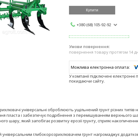
Купити
+380 (68) 105-92-92
повернення товару протягом 14 д
У компанії підключені електронні 
покидаючи сайту.
ихлювачі універсальні оброблюють ущільнений грунт різних типів на
ня пласта і забезпечує подрібнення з перемішуванням верхнього ша
ого шару, який запобігає розвитку ерозії грунту, сприяє накопиченн
 універсальним глибокорозрихлювачем грунт нагромаджує додатково 