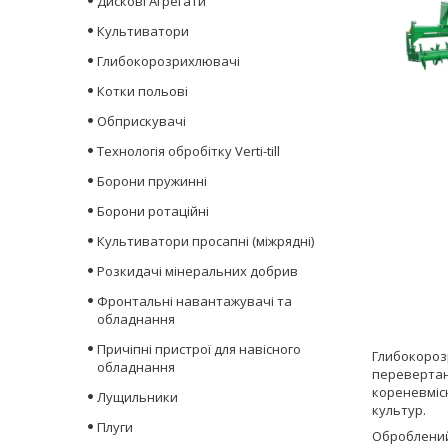
Дискові Агрегати
Культиватори
Глибокорозрихлювачі
Котки польові
Обприскувачі
Технологія обробітку Verti-till
Борони пружинні
Борони ротаційні
Культиватори просапні (міжрядні)
Розкидачі мінеральних добрив
Фронтальні навантажувачі та
обладнання
Причіпні пристрої для навісного
Глибокорозр
обладнання
перевертан
кореневмісн
Лущильники
культур.
Плуги
Оброблений