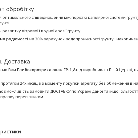
ат обробітку
я оптимального співвідношення між порістю капілярної системи ґрунт
рунті.
ь розвитку вітрової і водної ерозії ґрунту.
ня родючості
на 30% зарахунок водопроникності ґрунту і накопиче
я. Доставка
уємо Вам
Глибокорозрихлювач ГР-1,8
від виробника в Білій Церкві,
є протягом 24х місяців з моменту покупки агрегату без обмеження в 
ас є можливість замовити ДОСТАВКУ по Україні даної та іншої сільго
дправку перевізником.
еристики