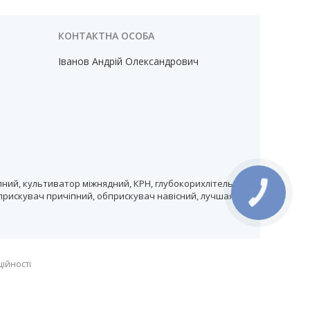
Іванов Андрій Олександрович
ний, культиватор міжнядний, КРН, глубокорихлітель,
прискувач причіпний, обприскувач навісний, лучшая
ційності