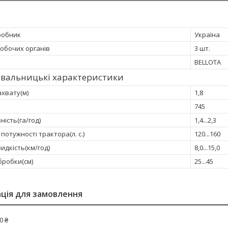
робник
Україна
робочих органів
3 шт.
BELLOTA
увальницькі характеристики
хвату(м)
1,8
745
ість(га/год)
1,4...2,3
потужності трактора(л. с.)
120...160
идкість(км/год)
8,0...15,0
бробки(см)
25...45
ція для замовлення
0 ₴