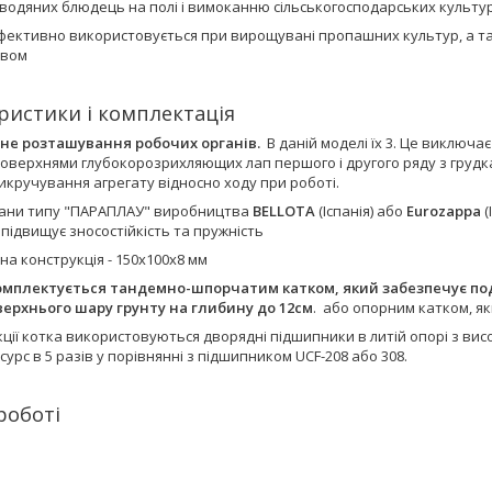
водяних блюдець на полі і вимоканню сільськогосподарських культур
фективно використовується при вирощувані пропашних культур, а так
твом
ристики і комплектація
е розташування робочих органів.
В даній моделі їх 3. Це виключа
верхнями глубокорозрихляющих лап першого і другого ряду з грудкам
кручування агрегату відносно ходу при роботі.
ргани типу "ПАРАПЛАУ" виробництва
BELLOTA
(Іспанія) або
Eurozappa
(
ідвищує зносостійкість та пружність
на конструкція - 150х100х8 мм
омплектується тандемно-шпорчатим катком, який забезпечує по
ерхнього шару грунту на глибину до 12см
. або опорним катком, я
кції котка використовуються дворядні підшипники в литій опорі з вис
сурс в 5 разів у порівнянні з підшипником UCF-208 або 308.
роботі