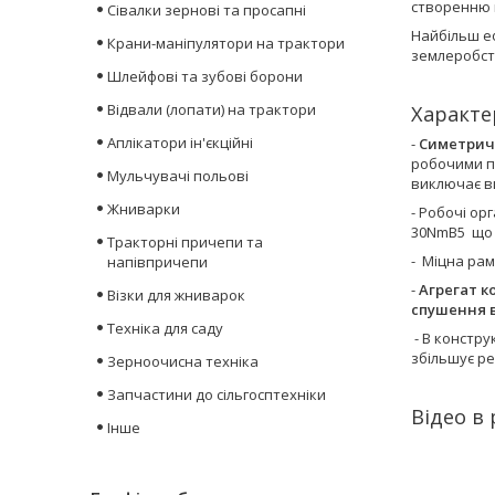
створенню 
Сівалки зернові та просапні
Найбільш е
Крани-маніпулятори на трактори
землеробс
Шлейфові та зубові борони
Відвали (лопати) на трактори
Характе
Аплікатори ін'єкційні
-
Симетричн
робочими по
Мульчувачі польові
виключає ви
Жниварки
- Робочі о
30NmB5 що п
Тракторні причепи та
- Міцна рам
напівпричепи
-
Агрегат к
Візки для жниварок
спушення в
Техніка для саду
- В констру
збільшує ре
Зерноочисна техніка
Запчастини до сільгосптехніки
Відео в 
Інше