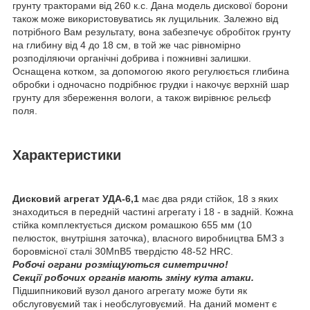
грунту тракторами від 260 к.с. Дана модель дискової борони
також може використовуватись як лущильник. Залежно від
потрібного Вам результату, вона забезпечує обробіток грунту
на глибину від 4 до 18 см, в той же час рівномірно
розподіляючи органічні добрива і пожнивні залишки.
Оснащена котком, за допомогою якого регулюється глибина
обробки і одночасно подрібнює грудки і накочує верхній шар
грунту для збереження вологи, а також вирівнює рельєф
поля.
Характеристики
Дисковий агрегат УДА-6,1
має два ряди стійок, 18 з яких
знаходиться в передній частині агрегату і 18 - в задній. Кожна
стійка комплектується диском ромашкою 655 мм (10
пелюсток, внутрішня заточка), власного виробництва БМЗ з
боровмісної сталі 30MnB5 твердістю 48-52 HRC.
Робочі ограни розміщуються симетрично!
Секції робочих органів мають зміну кута атаки.
Підшипниковий вузол даного агрегату може бути як
обслуговуємий так і необслуговуємий. На даний момент є