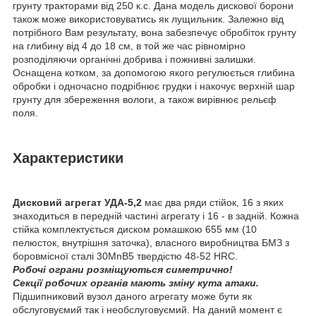
грунту тракторами від 250 к.с. Дана модель дискової борони
також може використовуватись як лущильник. Залежно від
потрібного Вам результату, вона забезпечує обробіток грунту
на глибину від 4 до 18 см, в той же час рівномірно
розподіляючи органічні добрива і пожнивні залишки.
Оснащена котком, за допомогою якого регулюється глибина
обробки і одночасно подрібнює грудки і накочує верхній шар
грунту для збереження вологи, а також вирівнює рельєф
поля.
Характеристики
Дисковий агрегат УДА-5,2
має два ряди стійок, 16 з яких
знаходиться в передній частині агрегату і 16 - в задній. Кожна
стійка комплектується диском ромашкою 655 мм (10
пелюсток, внутрішня заточка), власного виробництва БМЗ з
боровмісної сталі 30MnB5 твердістю 48-52 HRC.
Робочі ограни розміщуються симетрично!
Секції робочих органів мають зміну кута атаки.
Підшипниковий вузол даного агрегату може бути як
обслуговуємий так і необслуговуємий. На даний момент є