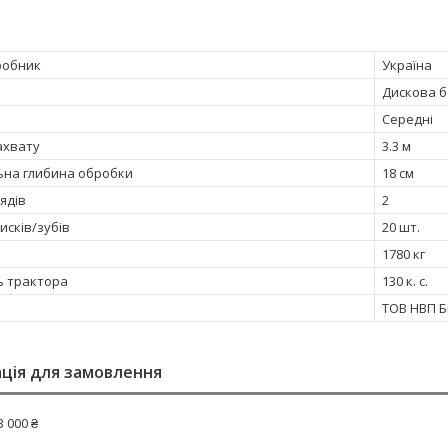
робник
Україна
Дискова 
Середні
ахвату
3.3 м
на глибина обробки
18 см
рядів
2
дисків/зубів
20 шт.
1780 кг
ь трактора
130 к. с.
ТОВ НВП Б
ція для замовлення
3 000 ₴