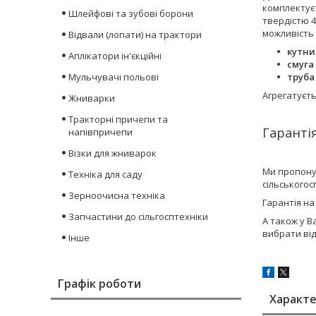
комплектує
Шлейфові та зубові борони
твердістю 4
можливість 
Відвали (лопати) на трактори
кутни
Аплікатори ін'єкційні
смуга
Мульчувачі польові
труба
Агрегатуєт
Жниварки
Тракторні причепи та
Гарантія
напівпричепи
Візки для жниварок
Ми пропону
Техніка для саду
сільського
Зерноочисна техніка
Гарантія на
Запчастини до сільгосптехніки
А також у В
вибрати ві
Інше
Графік роботи
Характ