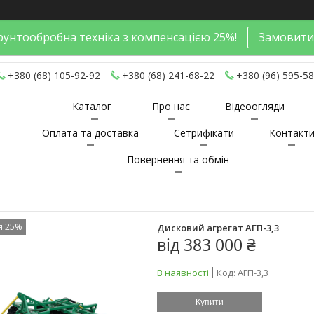
унтообробна техніка з компенсацією 25%!
Замовити
+380 (68) 105-92-92
+380 (68) 241-68-22
+380 (96) 595-58
Каталог
Про нас
Відеоогляди
Оплата та доставка
Сетрифікати
Контакт
Повернення та обмін
я 25%
Дисковий агрегат АГП-3,3
від
383 000 ₴
В наявності
Код:
АГП-3,3
Купити