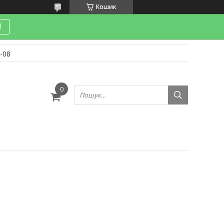
Кошик
!
-08
и