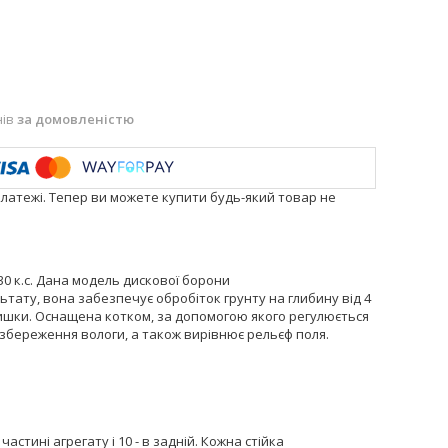
нів
за домовленістю
платежі. Тепер ви можете купити будь-який товар не
30 к.с. Дана модель дискової борони
тату, вона забезпечує обробіток грунту на глибину від 4
алишки. Оснащена котком, за допомогою якого регулюється
 збереження вологи, а також вирівнює рельєф поля.
частині агрегату і 10 - в задній. Кожна стійка