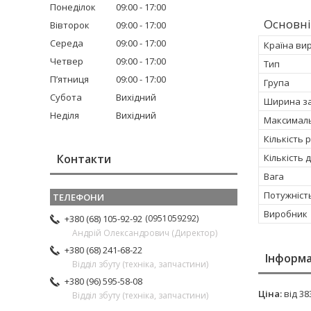
Понеділок
09:00
17:00
Основні
Вівторок
09:00
17:00
Середа
09:00
17:00
Країна ви
Четвер
09:00
17:00
Тип
Пʼятниця
09:00
17:00
Група
Субота
Вихідний
Ширина з
Неділя
Вихідний
Максималь
Кількість 
Кількість 
Контакти
Вага
Потужніст
Виробник
0951059292
+380 (68) 105-92-92
Андрій Олександрович (Директор)
+380 (68) 241-68-22
Інформа
Відділ збуту (техніка, запчастини)
+380 (96) 595-58-08
Ціна:
від 38
Відділ збуту (техніка, запчастини)