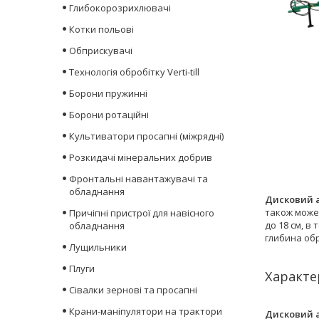
Глибокорозрихлювачі
Котки польові
Обприскувачі
Технологія обробітку Verti-till
Борони пружинні
Борони ротаційні
Культиватори просапні (міжрядні)
Розкидачі мінеральних добрив
Фронтальні навантажувачі та
обладнання
Дисковий а
також може 
Причіпні пристрої для навісного
до 18 см, в
обладнання
глибина обр
Лущильники
Плуги
Характе
Сівалки зернові та просапні
Крани-маніпулятори на трактори
Дисковий а