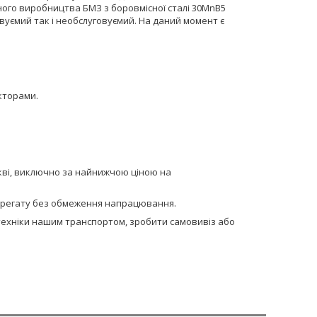
ного виробництва БМЗ з боровмісної сталі 30MnB5
вуємий так і необслуговуємий. На даний момент є
акторами.
ркві, виключно за найнижчою ціною на
 агрегату без обмеження напрацювання.
сптехніки нашим транспортом, зробити самовивіз або