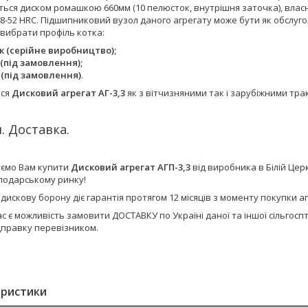
ться диском ромашкою 660мм (10 пелюсток, внутрішня заточка), влас
8-52 HRC. Підшипниковий вузол даного агрегату може бути як обслуго
вибрати профіль котка:
к (серійне виробництво);
 (під замовлення);
 (під замовлення)
.
ься
Дисковий агрегат АГ-3,3
як з вітчизняними так і зарубіжними тр
. Доставка.
ємо Вам купити
Дисковий агрегат АГП-3,3
від виробника в Білій Це
сподарському ринку!
 дискову борону діє гарантія протягом 12 місяців з моменту покупки
ас є можливість замовити ДОСТАВКУ по Україні даної та іншої сільго
дправку перевізником.
еристики