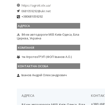
https://agrott.olx.ua/
0681059292@ukr.net
+380681059292
84 км автодороги М05 Київ-Одеса, Біла
Церква, Україна
тм АгротехГРУП (ФОП Іванов А.О.)
Іванов Андрій Олександрович
+380 (68
84 км автодороги М05 Київ-Одеса, Біла