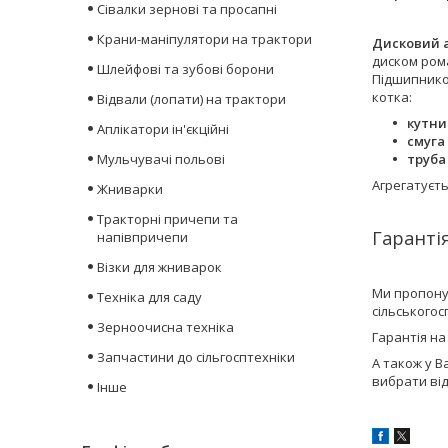
Сівалки зернові та просапні
Крани-маніпулятори на трактори
Дисковий а
диском рома
Шлейфові та зубові борони
Підшипников
котка:
Відвали (лопати) на трактори
кутни
Аплікатори ін'єкційні
смуга
Мульчувачі польові
труба
Агрегатуєт
Жниварки
Тракторні причепи та
Гарантія
напівпричепи
Візки для жниварок
Ми пропону
Техніка для саду
сільського
Зерноочисна техніка
Гарантія на
Запчастини до сільгосптехніки
А також у В
вибрати ві
Інше