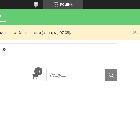
Кошик
!
чого робочого дня (завтра, 07.08).
-08
и