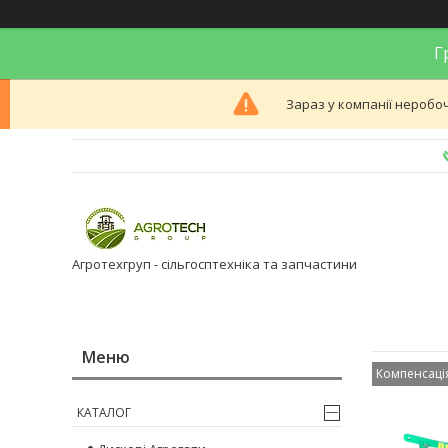
Гр
Зараз у компанії неробоч
Агротехгруп - сільгосптехніка та запчастини
Компенсаці
КАТАЛОГ