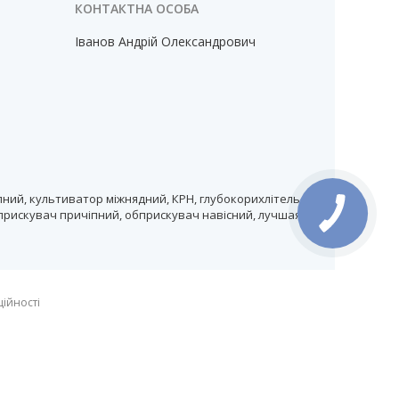
Іванов Андрій Олександрович
ний, культиватор міжнядний, КРН, глубокорихлітель,
прискувач причіпний, обприскувач навісний, лучшая
ційності