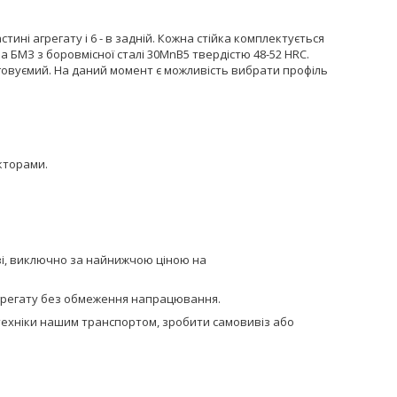
стині агрегату і 6 - в задній. Кожна стійка комплектується
 БМЗ з боровмісної сталі 30MnB5 твердістю 48-52 HRC.
говуємий. На даний момент є можливість вибрати профіль
акторами.
кві, виключно за найнижчою ціною на
 агрегату без обмеження напрацювання.
сптехніки нашим транспортом, зробити самовивіз або