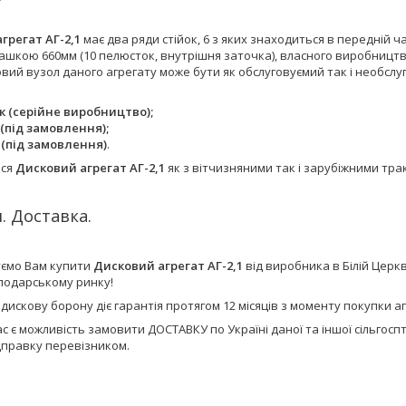
грегат АГ-2,1
має два ряди стійок, 6 з яких знаходиться в передній ча
шкою 660мм (10 пелюсток, внутрішня заточка), власного виробництва
ий вузол даного агрегату може бути як обслуговуємий так і необслу
к (серійне виробництво);
 (під замовлення);
 (під замовлення)
.
ься
Дисковий агрегат АГ-2,1
як з вітчизняними так і зарубіжними тр
. Доставка.
ємо Вам купити
Дисковий агрегат АГ-2,1
від виробника в Білій Цер
сподарському ринку!
 дискову борону діє гарантія протягом 12 місяців з моменту покупки
ас є можливість замовити ДОСТАВКУ по Україні даної та іншої сільго
дправку перевізником.