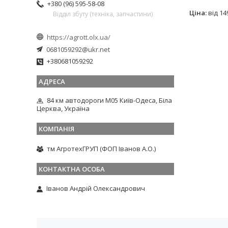
+380 (96) 595-58-08
Ціна:
від 14
Відділ збуту (техніка, запчастини)
https://agrott.olx.ua/
0681059292@ukr.net
+380681059292
84 км автодороги М05 Київ-Одеса, Біла
Церква, Україна
тм АгротехГРУП (ФОП Іванов А.О.)
Іванов Андрій Олександрович