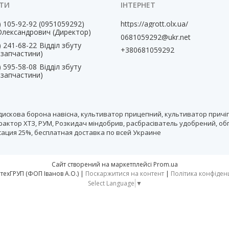
) 105-92-92
0951059292
https://agrott.olx.ua/
Олександрович (Директор)
0681059292@ukr.net
) 241-68-22
Відділ збуту
+380681059292
, запчастини)
) 595-58-08
Відділ збуту
, запчастини)
дискова борона навісна, культиватор прицепний, культиватор причіп
рактор ХТЗ, РУМ, Розкидач міндобрив, расбрасіватель удобрений, об
нсация 25%, бесплатная доставка по всей Украине
Сайт створений на маркетплейсі
Prom.ua
тм АгротехГРУП (ФОП Іванов А.О.) |
Поскаржитися на контент
|
Політика конфіден
Select Language
▼