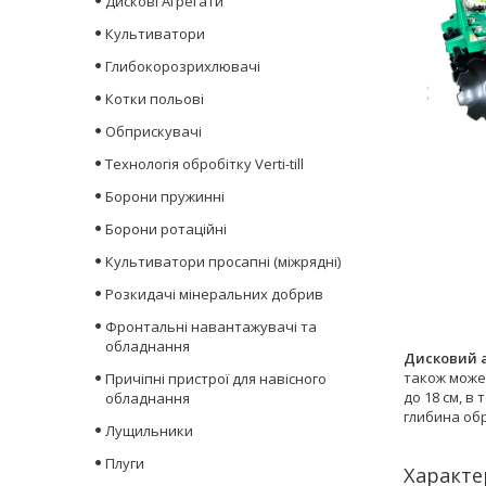
Дискові Агрегати
Культиватори
Глибокорозрихлювачі
Котки польові
Обприскувачі
Технологія обробітку Verti-till
Борони пружинні
Борони ротаційні
Культиватори просапні (міжрядні)
Розкидачі мінеральних добрив
Фронтальні навантажувачі та
обладнання
Дисковий а
також може 
Причіпні пристрої для навісного
до 18 см, в
обладнання
глибина обр
Лущильники
Плуги
Характе