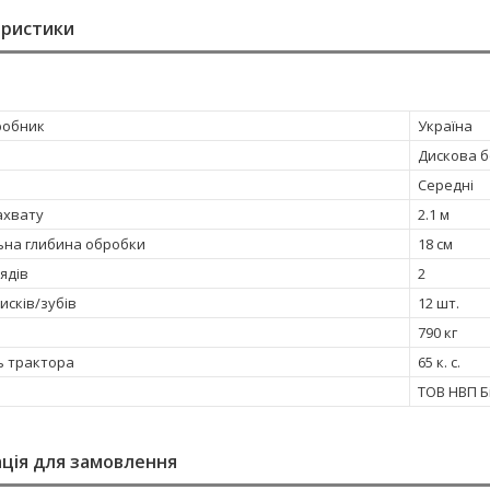
еристики
робник
Україна
Дискова 
Середні
ахвату
2.1 м
на глибина обробки
18 см
рядів
2
дисків/зубів
12 шт.
790 кг
ь трактора
65 к. с.
ТОВ НВП Б
ція для замовлення