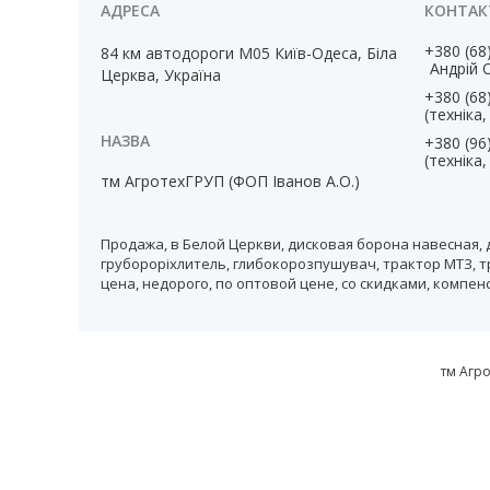
+380 (68
84 км автодороги М05 Київ-Одеса, Біла
Андрій 
Церква, Україна
+380 (68
(техніка
+380 (96
(техніка
тм АгротехГРУП (ФОП Іванов А.О.)
Продажа, в Белой Церкви, дисковая борона навесная, 
грубороріхлитель, глибокорозпушувач, трактор МТЗ, т
цена, недорого, по оптовой цене, со скидками, компе