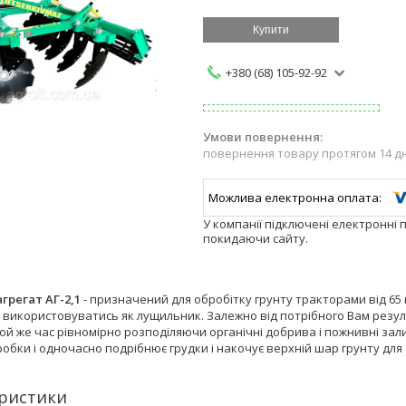
Купити
+380 (68) 105-92-92
повернення товару протягом 14 д
У компанії підключені електронні 
покидаючи сайту.
грегат АГ-2,1
- призначений для обробітку грунту тракторами від 65 
використовуватись як лущильник. Залежно від потрібного Вам резуль
 той же час рівномірно розподіляючи органічні добрива і пожнивні з
обки і одночасно подрібнює грудки і накочує верхній шар грунту для
ристики