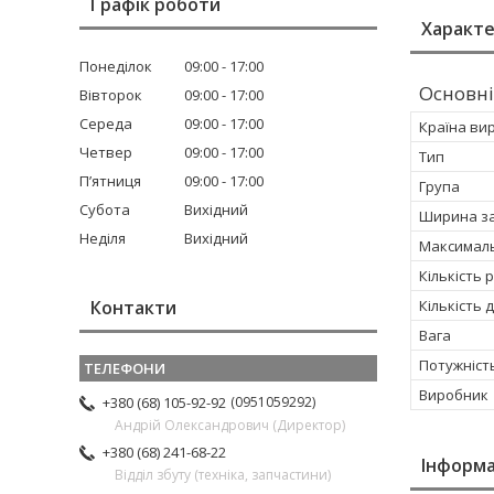
Графік роботи
Характ
Понеділок
09:00
17:00
Основні
Вівторок
09:00
17:00
Середа
09:00
17:00
Країна ви
Четвер
09:00
17:00
Тип
Пʼятниця
09:00
17:00
Група
Субота
Вихідний
Ширина з
Неділя
Вихідний
Максималь
Кількість 
Кількість 
Контакти
Вага
Потужніст
Виробник
0951059292
+380 (68) 105-92-92
Андрій Олександрович (Директор)
+380 (68) 241-68-22
Інформа
Відділ збуту (техніка, запчастини)