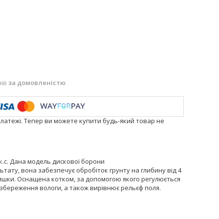
нів
за домовленістю
платежі. Тепер ви можете купити будь-який товар не
к.с. Дана модель дискової борони
тату, вона забезпечує обробіток грунту на глибину від 4
алишки. Оснащена котком, за допомогою якого регулюється
 збереження вологи, а також вирівнює рельєф поля.