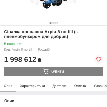
Сівалка пропашна Атрія-8 no-till (з
пневмобункером для добрив)
В наявності
Код: Атрія-8 no-till
Роздріб
1 998 612
₴
Купити
Опис
Характеристики
Доставка
Оплата
Умови п
Опис