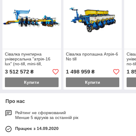
Сівалка пунктирна
Сівалка пропашна Атрія-6
Сіва
універсальна "атрія-16
No till
унів
lux" (no-till, mini-till,
no-til
традиційна технологія)
3 512 572
1 498 959
1 8
₴
₴
Купити
Купити
Про нас
Рейтинг не сформований
Менше 5 відгуків за останній рік
Працює з 14.09.2020