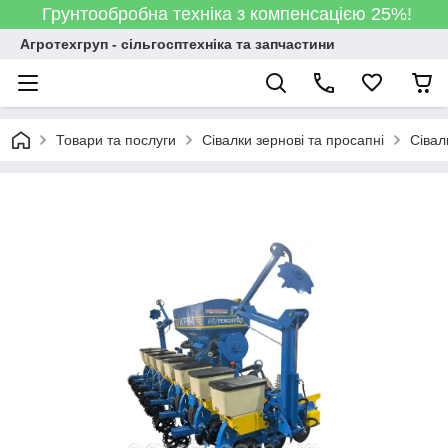
Грунтообробна техніка з компенсацією 25%!
Агротехгруп - сільгосптехніка та запчастини
Товари та послуги
Сівалки зернові та просапні
Сівалк