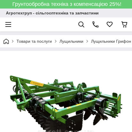
Грунтообробна техніка з компенсацією 25%!
Агротехгруп - сільгосптехніка та запчастини
Товари та послуги
Лущильники
Лущильники Грифон