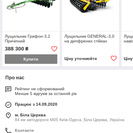
Лущильник Грифон-3,2
Лущильник GENERAL-3,0
Лущи
Причіпний
на депфрених стійках
наві
388 300
₴
Ціну уточнюйте
Цін
Купити
Про нас
Рейтинг не сформований
Менше 5 відгуків за останній рік
Працює з 14.09.2020
м. Біла Церква
84 км автодороги М05 Київ-Одеса, Біла Церква, Україна
Контакти