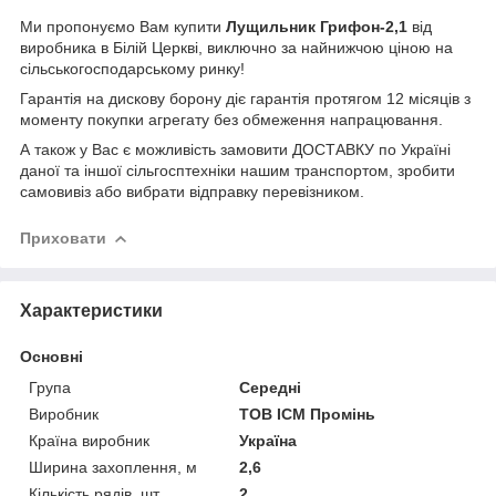
Ми пропонуємо Вам купити
Лущильник Грифон-2,1
від
виробника в Білій Церкві, виключно за найнижчою ціною на
сільськогосподарському ринку!
Гарантія на дискову борону діє гарантія протягом 12 місяців з
моменту покупки агрегату без обмеження напрацювання.
А також у Вас є можливість замовити ДОСТАВКУ по Україні
даної та іншої сільгосптехніки нашим транспортом, зробити
самовивіз або вибрати відправку перевізником.
Приховати
Характеристики
Основні
Група
Середні
Виробник
ТОВ ІСМ Промінь
Країна виробник
Україна
Ширина захоплення, м
2,6
Кількість рядів, шт
2