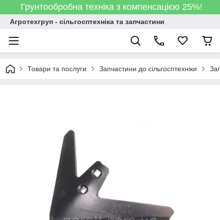
Грунтообробна техніка з компенсацією 25%!
Агротехгруп - сільгосптехніка та запчастини
Товари та послуги
Запчастини до сільгосптехніки
За