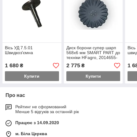
Вісь УД 7.5.01
Диск борони супер шарп
Вісь
Швидкоз'ємна
568х6 мм SMART PART до
швид
техніки HFagro, 2014655-
SP
1 680
2 775
1 6
₴
₴
Купити
Купити
Про нас
Рейтинг не сформований
Менше 5 відгуків за останній рік
Працює з 14.09.2020
м. Біла Церква