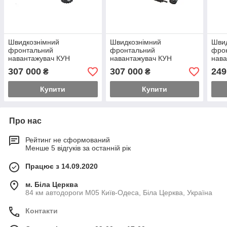
Швидкознімний
Швидкознімний
Шви
фронтальний
фронтальний
фро
навантажувач КУН
навантажувач КУН
нава
GENERAL X на трактор
GENERAL X на трактор
GENE
307 000
307 000
249
₴
₴
New Holland
Lovol 1054
МТЗ
Купити
Купити
Про нас
Рейтинг не сформований
Менше 5 відгуків за останній рік
Працює з 14.09.2020
м. Біла Церква
84 км автодороги М05 Київ-Одеса, Біла Церква, Україна
Контакти