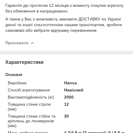
Гарантія діє протягом 12 місяців з моменту покупки агрегату
без обмеження в напрацюванні.
А також у Вас є можливість замовити ДОСТАВКУ по Україні
даної та іншої сільгосптехніки нашим транспортом, зробити
самовивіз або вибрати відправку перевізником.
Приховати
Характеристики
Основні
Виробник
Hansa
Спосіб агрегатування
Навісний
Вантажопідйомність (кг)
2000
Товщина стінки стріли
12
(мм)
Товщина стінки стійок та
30
кріплень до лонжеронів
(мм)
Макс. робоча висота
4.3/4.8 м (З ковшем); 6 / 6.5 м