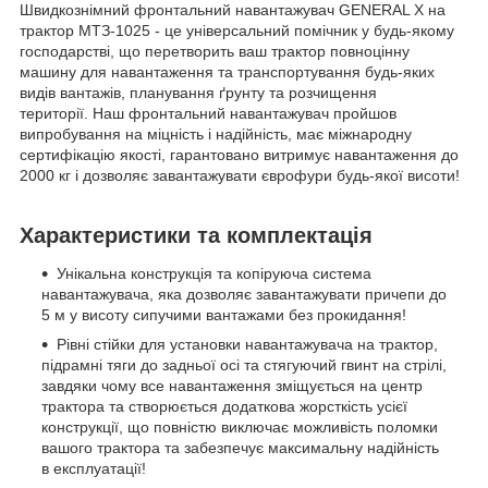
Швидкознімний фронтальний навантажувач GENERAL X на
трактор МТЗ-1025 - це універсальний помічник у будь-якому
господарстві, що перетворить ваш трактор повноцінну
машину для навантаження та транспортування будь-яких
видів вантажів, планування ґрунту та розчищення
території. Наш фронтальний навантажувач пройшов
випробування на міцність і надійність, має міжнародну
сертифікацію якості, гарантовано витримує навантаження до
2000 кг і дозволяє завантажувати єврофури будь-якої висоти!
Характеристики та комплектація
Унікальна конструкція та копіруюча система
навантажувача, яка дозволяє завантажувати причепи до
5 м у висоту сипучими вантажами без прокидання!
Рівні стійки для установки навантажувача на трактор,
підрамні тяги до задньої осі та стягуючий гвинт на стрілі,
завдяки чому все навантаження зміщується на центр
трактора та створюється додаткова жорсткість усієї
конструкції, що повністю виключає можливість поломки
вашого трактора та забезпечує максимальну надійність
в експлуатації!