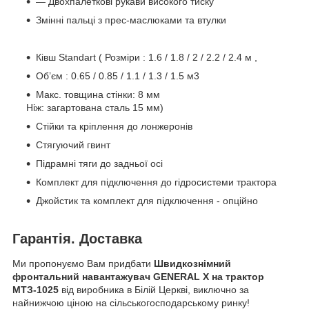
— Двохпалеткові рукави високого тиску
Змінні пальці з прес-маслюками та втулки
Ківш Standart ( Розміри : 1.6 / 1.8 / 2 / 2.2 / 2.4 м ,
Об’єм : 0.65 / 0.85 / 1.1 / 1.3 / 1.5 м3
Макс. товщина стінки: 8 мм
Ніж: загартована сталь 15 мм)
Стійки та кріплення до лонжеронів
Стягуючий гвинт
Підрамні тяги до задньої осі
Комплект для підключення до гідросистеми трактора
Джойстик та комплект для підключення - опційно
Гарантія. Доставка
Ми пропонуємо Вам придбати
Швидкознімний
фронтальний навантажувач GENERAL X на трактор
МТЗ-1025
від виробника в Білій Церкві, виключно за
найнижчою ціною на сільськогосподарському ринку!