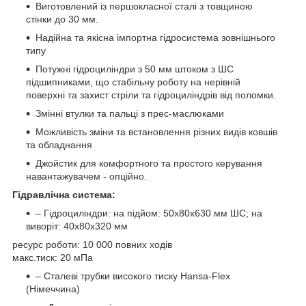
Виготовлений із першокласної сталі з товщиною
стінки до 30 мм.
Надійна та якісна імпортна гідросистема зовнішнього
типу
Потужні гідроциліндри з 50 мм штоком з ШС
підшипниками, що стабільну роботу на нерівній
поверхні та захист стріли та гідроциліндрів від поломки.
Змінні втулки та пальці з прес-маслюками
Можливість зміни та встановлення різних видів ковшів
та обладнання
Джойстик для комфортного та простого керування
навантажувачем - опційно.
Гідравлічна система:
– Гідроциліндри: на підйом: 50х80х630 мм ШС; на
виворіт: 40х80х320 мм
ресурс роботи: 10 000 повних ходів
макс.тиск: 20 мПа
– Сталеві трубки високого тиску Hansa-Flex
(Німеччина)