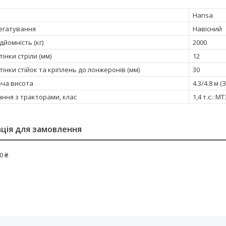
Hansa
регатування
Навісний
йомність (кг)
2000
інки стріли (мм)
12
інки стійок та кріплень до лонжеронів (мм)
30
оча висота
4.3/4.8 м (
ання з тракторами, клас
1,4 т.с.: 
ція для замовлення
0 ₴