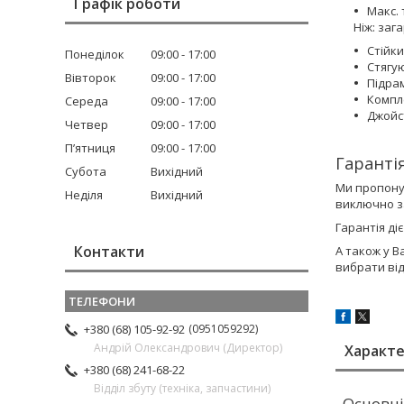
Графік роботи
Макс. 
Ніж: заг
Стійки
Понеділок
09:00
17:00
Стягу
Вівторок
09:00
17:00
Підрам
Компл
Середа
09:00
17:00
Джойс
Четвер
09:00
17:00
Пʼятниця
09:00
17:00
Гаранті
Субота
Вихідний
Ми пропону
Неділя
Вихідний
виключно з
Гарантія ді
Контакти
А також у В
вибрати ві
0951059292
+380 (68) 105-92-92
Андрій Олександрович (Директор)
Характ
+380 (68) 241-68-22
Відділ збуту (техніка, запчастини)
Основні