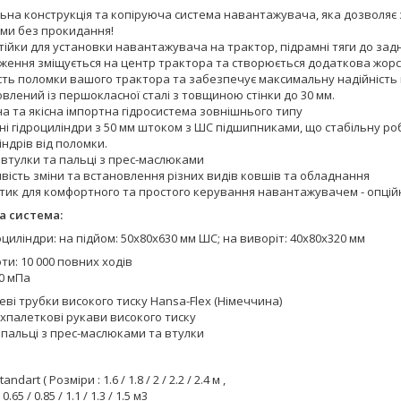
льна конструкція та копіруюча система навантажувача, яка дозволяє
ми без прокидання!
стійки для установки навантажувача на трактор, підрамні тяги до заднь
ення зміщується на центр трактора та створюється додаткова жорстк
ть поломки вашого трактора та забезпечує максимальну надійність в
влений із першокласної сталі з товщиною стінки до 30 мм.
а та якісна імпортна гідросистема зовнішнього типу
і гідроциліндри з 50 мм штоком з ШС підшипниками, що стабільну робо
індрів від поломки.
 втулки та пальці з прес-маслюками
вість зміни та встановлення різних видів ковшів та обладнання
тик для комфортного та простого керування навантажувачем - опцій
а система:
оциліндри: на підйом: 50х80х630 мм ШС; на виворіт: 40х80х320 мм
ти: 10 000 повних ходів
20 мПа
еві трубки високого тиску Hansa-Flex (Німеччина)
хпалеткові рукави високого тиску
 пальці з прес-маслюками та втулки
andart ( Розміри : 1.6 / 1.8 / 2 / 2.2 / 2.4 м ,
 0.65 / 0.85 / 1.1 / 1.3 / 1.5 м3