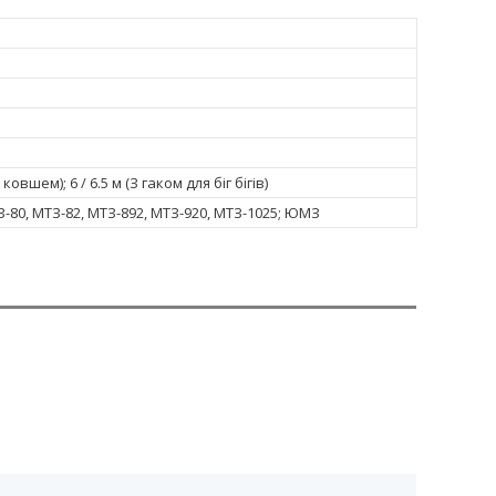
З ковшем); 6 / 6.5 м (З гаком для біг бігів)
МТЗ-80, МТЗ-82, МТЗ-892, МТЗ-920, МТЗ-1025; ЮМЗ