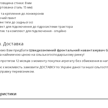
товщина стінки: 8 мм
артована сталь 15 мм)
 та кріплення до лонжеронів
ючий гвинт
ні тяги до задньої осі
ект для підключення до гідросистеми трактора
тик та комплект для підключення - опційно
я. Доставка
ємо Вам придбати
Швидкознімний фронтальний навантажувач GE
а найнижчою ціною на сільськогосподарському ринку!
є протягом 12 місяців з моменту покупки агрегату без обмеження в н
ас є можливість замовити ДОСТАВКУ по Україні даної та іншої сільго
дправку перевізником.
еристики