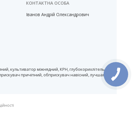
Іванов Андрій Олександрович
ний, культиватор міжнядний, КРН, глубокорихлітель,
прискувач причіпний, обприскувач навісний, лучшая
ційності