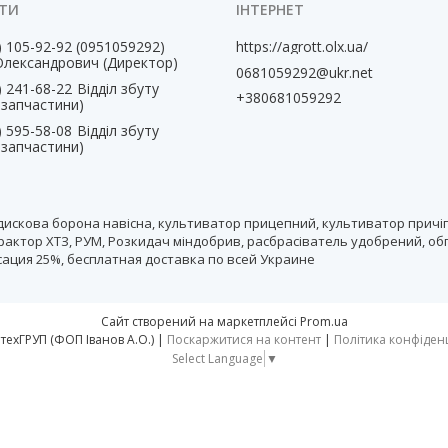
) 105-92-92
0951059292
https://agrott.olx.ua/
Олександрович (Директор)
0681059292@ukr.net
) 241-68-22
Відділ збуту
+380681059292
, запчастини)
) 595-58-08
Відділ збуту
, запчастини)
дискова борона навісна, культиватор прицепний, культиватор причіп
рактор ХТЗ, РУМ, Розкидач міндобрив, расбрасіватель удобрений, об
нсация 25%, бесплатная доставка по всей Украине
Сайт створений на маркетплейсі
Prom.ua
тм АгротехГРУП (ФОП Іванов А.О.) |
Поскаржитися на контент
|
Політика конфіден
Select Language
▼