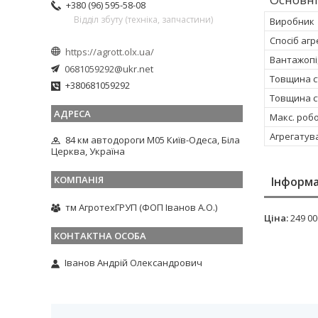
+380 (96) 595-58-08
Відділ збуту (техніка, запчастини)
Виробник
Спосіб аг
https://agrott.olx.ua/
Вантажопід
0681059292@ukr.net
Товщина ст
+380681059292
Товщина ст
Макс. роб
Агрегатув
84 км автодороги М05 Київ-Одеса, Біла
Церква, Україна
Інформа
тм АгротехГРУП (ФОП Іванов А.О.)
Ціна:
249 00
Іванов Андрій Олександрович