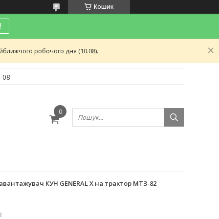
Кошик
!
ближчого робочого дня (10.08).
-08
и
вантажувач КУН GENERAL X на трактор МТЗ-82
2