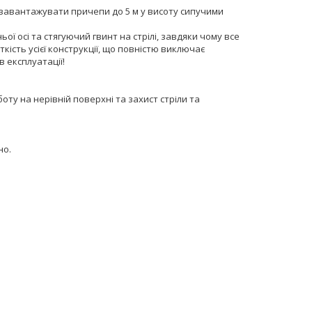
 завантажувати причепи до 5 м у висоту сипучими
ої осі та стягуючий гвинт на стрілі, завдяки чому все
ість усієї конструкції, що повністю виключає
 експлуатації!
ту на нерівній поверхні та захист стріли та
но.