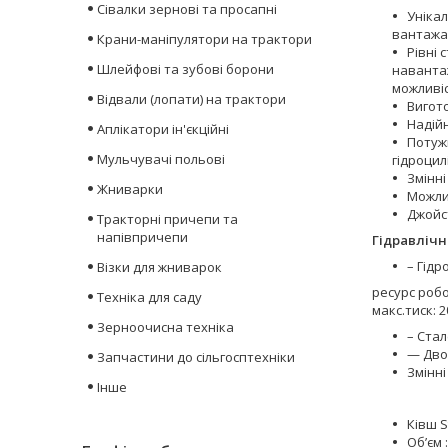
Сівалки зернові та просапні
Уніка
вантажа
Крани-маніпулятори на трактори
Рівні 
Шлейфові та зубові борони
навантаж
можливіс
Відвали (лопати) на трактори
Вигото
Надійн
Аплікатори ін'єкційні
Потужн
Мульчувачі польові
гідроцил
Змінні
Жниварки
Можли
Джойс
Тракторні причепи та
напівпричепи
Гідравлічн
– Гідр
Візки для жниварок
ресурс робо
Техніка для саду
макс.тиск: 
Зерноочисна техніка
– Стал
— Дво
Запчастини до сільгосптехніки
Змінні
Інше
Ківш St
Об’єм :