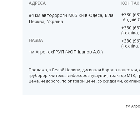
+380 (68
84 км автодороги М05 Київ-Одеса, Біла
Андрій 
Церква, Україна
+380 (68
(техніка
+380 (96
(техніка
тм АгротехГРУП (ФОП Іванов А.О.)
Продажа, в Белой Церкви, дисковая борона навесная, 
грубороріхлитель, глибокорозпушувач, трактор МТЗ, т
цена, недорого, по оптовой цене, со скидками, компе