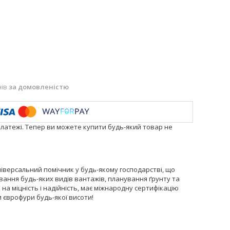
нів
за домовленістю
платежі. Тепер ви можете купити будь-який товар не
версальний помічник у будь-якому господарстві, що
ння будь-яких видів вантажів, планування ґрунту та
міцність і надійність, має міжнародну сертифікацію
 єврофури будь-якої висоти!