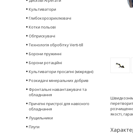
Дискові Агрегати
Культиватори
Глибокорозрихлювачі
Котки польові
Обприскувачі
Технологія обробітку Verti-till
Борони пружинні
Борони ротаційні
Культиватори просапні (міжрядні)
Розкидачі мінеральних добрив
Фронтальні навантажувачі та
обладнання
Швидкознім
перетворит
Причіпні пристрої для навісного
розчищення
обладнання
якості, гар
Лущильники
Плуги
Характе