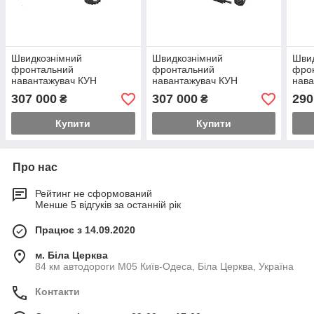
Швидкознімний
Швидкознімний
Шви
фронтальний
фронтальний
фро
навантажувач КУН
навантажувач КУН
нава
GENERAL X на трактор
GENERAL X на трактор
GENE
307 000
307 000
290
₴
₴
New Holland
Lovol 1054
МТЗ
Купити
Купити
Про нас
Рейтинг не сформований
Менше 5 відгуків за останній рік
Працює з 14.09.2020
м. Біла Церква
84 км автодороги М05 Київ-Одеса, Біла Церква, Україна
Контакти