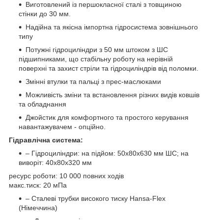
Виготовлений із першокласної сталі з товщиною
стінки до 30 мм.
Надійна та якісна імпортна гідросистема зовнішнього
типу
Потужні гідроциліндри з 50 мм штоком з ШС
підшипниками, що стабільну роботу на нерівній
поверхні та захист стріли та гідроциліндрів від поломки.
Змінні втулки та пальці з прес-маслюками
Можливість зміни та встановлення різних видів ковшів
та обладнання
Джойстик для комфортного та простого керування
навантажувачем - опційно.
Гідравлічна система:
– Гідроциліндри: на підйом: 50х80х630 мм ШС; на
виворіт: 40х80х320 мм
ресурс роботи: 10 000 повних ходів
макс.тиск: 20 мПа
– Сталеві трубки високого тиску Hansa-Flex
(Німеччина)