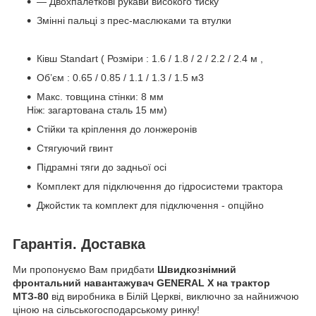
— Двохпалеткові рукави високого тиску
Змінні пальці з прес-маслюками та втулки
Ківш Standart ( Розміри : 1.6 / 1.8 / 2 / 2.2 / 2.4 м ,
Об’єм : 0.65 / 0.85 / 1.1 / 1.3 / 1.5 м3
Макс. товщина стінки: 8 мм
Ніж: загартована сталь 15 мм)
Стійки та кріплення до лонжеронів
Стягуючий гвинт
Підрамні тяги до задньої осі
Комплект для підключення до гідросистеми трактора
Джойстик та комплект для підключення - опційно
Гарантія. Доставка
Ми пропонуємо Вам придбати
Швидкознімний
фронтальний навантажувач GENERAL X на трактор
МТЗ-80
від виробника в Білій Церкві, виключно за найнижчою
ціною на сільськогосподарському ринку!