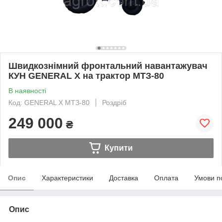
Швидкознімний фронтальний навантажувач
КУН GENERAL X на трактор МТЗ-80
В наявності
Код: GENERAL X МТЗ-80
Роздріб
249 000
₴
Купити
Опис
Характеристики
Доставка
Оплата
Умови п
Опис