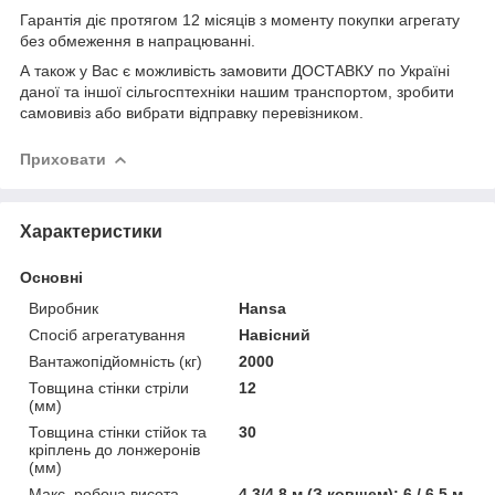
Гарантія діє протягом 12 місяців з моменту покупки агрегату
без обмеження в напрацюванні.
А також у Вас є можливість замовити ДОСТАВКУ по Україні
даної та іншої сільгосптехніки нашим транспортом, зробити
самовивіз або вибрати відправку перевізником.
Приховати
Характеристики
Основні
Виробник
Hansa
Спосіб агрегатування
Навісний
Вантажопідйомність (кг)
2000
Товщина стінки стріли
12
(мм)
Товщина стінки стійок та
30
кріплень до лонжеронів
(мм)
Макс. робоча висота
4.3/4.8 м (З ковшем); 6 / 6.5 м