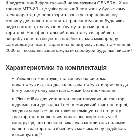
Швидкознімний фронтальний навантажувач GENERAL X на
трактор МТЗ-80 - це універсальний помічник у будь-якому
господарстві, що перетворить ваш трактор повноцінну
машину для навантаження та транспортування будь-яких
видів вантажів, планування ґрунту та розчищення
території. Наш фронтальний навантажувач пройшов
випробування на міцність і надійність, має міжнародну
сертифікацію якості, гарантовано витримує навантаження до
2000 кг і дозволяє завантажувати єврофури будь-якої висоти!
Характеристики та комплектація
Унікальна конструкція та копіруюча система
навантажувача, яка дозволяє завантажувати причепи до
5 м у висоту сипучими вантажами без прокидання!
Рівні стійки для установки навантажувача на трактор,
підрамні тяги до задньої осі та стягуючий гвинт на стрілі,
завдяки чому все навантаження зміщується на центр
трактора та створюється додаткова жорсткість усієї
конструкції, що повністю виключає можливість поломки
вашого трактора та забезпечує максимальну надійність
в експлуатації!