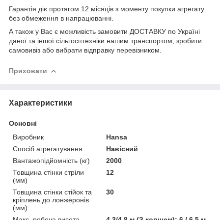
Гарантія діє протягом 12 місяців з моменту покупки агрегату
без обмеження в напрацюванні.
А також у Вас є можливість замовити ДОСТАВКУ по Україні
даної та іншої сільгосптехніки нашим транспортом, зробити
самовивіз або вибрати відправку перевізником.
Приховати
Характеристики
Основні
Виробник
Hansa
Спосіб агрегатування
Навісний
Вантажопідйомність (кг)
2000
Товщина стінки стріли
12
(мм)
Товщина стінки стійок та
30
кріплень до лонжеронів
(мм)
Макс. робоча висота
4.3/4.8 м (З ковшем); 6 / 6.5 м