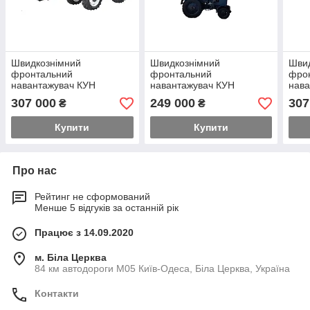
Швидкознімний
Швидкознімний
Шви
фронтальний
фронтальний
фро
навантажувач КУН
навантажувач КУН
нава
GENERAL X на трактор
GENERAL X на трактор
GENE
307 000
249 000
307
₴
₴
New Holland
МТЗ-80
Arma
Купити
Купити
Про нас
Рейтинг не сформований
Менше 5 відгуків за останній рік
Працює з 14.09.2020
м. Біла Церква
84 км автодороги М05 Київ-Одеса, Біла Церква, Україна
Контакти