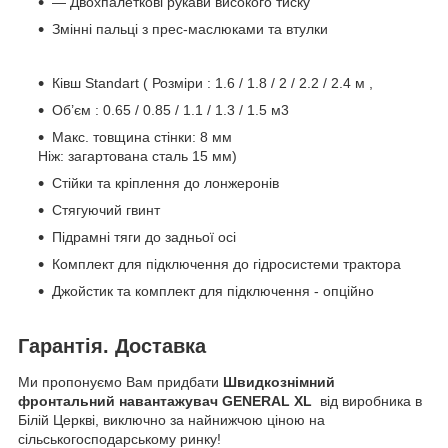
— Двохпалеткові рукави високого тиску
Змінні пальці з прес-маслюками та втулки
Ківш Standart ( Розміри : 1.6 / 1.8 / 2 / 2.2 / 2.4 м ,
Об’єм : 0.65 / 0.85 / 1.1 / 1.3 / 1.5 м3
Макс. товщина стінки: 8 мм
Ніж: загартована сталь 15 мм)
Стійки та кріплення до лонжеронів
Стягуючий гвинт
Підрамні тяги до задньої осі
Комплект для підключення до гідросистеми трактора
Джойстик та комплект для підключення - опційно
Гарантія. Доставка
Ми пропонуємо Вам придбати
Швидкознімний
фронтальний навантажувач GENERAL XL
від виробника в
Білій Церкві, виключно за найнижчою ціною на
сільськогосподарському ринку!