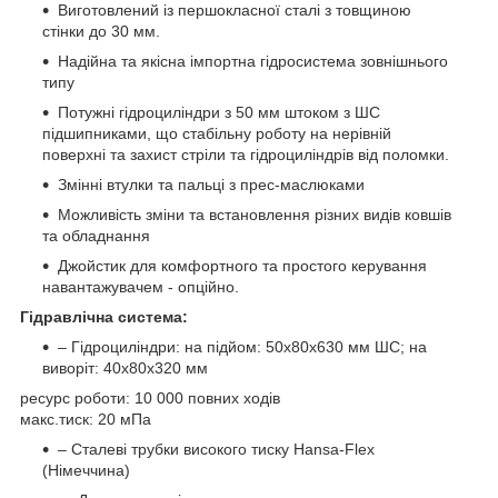
Виготовлений із першокласної сталі з товщиною
стінки до 30 мм.
Надійна та якісна імпортна гідросистема зовнішнього
типу
Потужні гідроциліндри з 50 мм штоком з ШС
підшипниками, що стабільну роботу на нерівній
поверхні та захист стріли та гідроциліндрів від поломки.
Змінні втулки та пальці з прес-маслюками
Можливість зміни та встановлення різних видів ковшів
та обладнання
Джойстик для комфортного та простого керування
навантажувачем - опційно.
Гідравлічна система:
– Гідроциліндри: на підйом: 50х80х630 мм ШС; на
виворіт: 40х80х320 мм
ресурс роботи: 10 000 повних ходів
макс.тиск: 20 мПа
– Сталеві трубки високого тиску Hansa-Flex
(Німеччина)