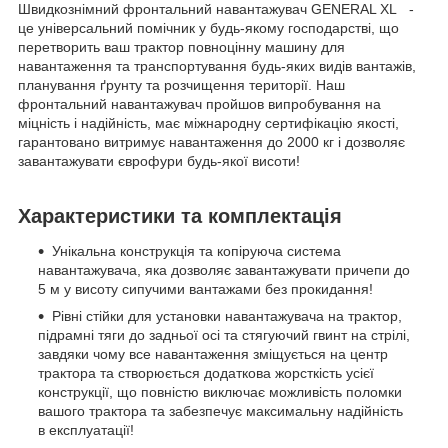
Швидкознімний фронтальний навантажувач GENERAL XL -
це універсальний помічник у будь-якому господарстві, що
перетворить ваш трактор повноцінну машину для
навантаження та транспортування будь-яких видів вантажів,
планування ґрунту та розчищення території. Наш
фронтальний навантажувач пройшов випробування на
міцність і надійність, має міжнародну сертифікацію якості,
гарантовано витримує навантаження до 2000 кг і дозволяє
завантажувати єврофури будь-якої висоти!
Характеристики та комплектація
Унікальна конструкція та копіруюча система
навантажувача, яка дозволяє завантажувати причепи до
5 м у висоту сипучими вантажами без прокидання!
Рівні стійки для установки навантажувача на трактор,
підрамні тяги до задньої осі та стягуючий гвинт на стрілі,
завдяки чому все навантаження зміщується на центр
трактора та створюється додаткова жорсткість усієї
конструкції, що повністю виключає можливість поломки
вашого трактора та забезпечує максимальну надійність
в експлуатації!