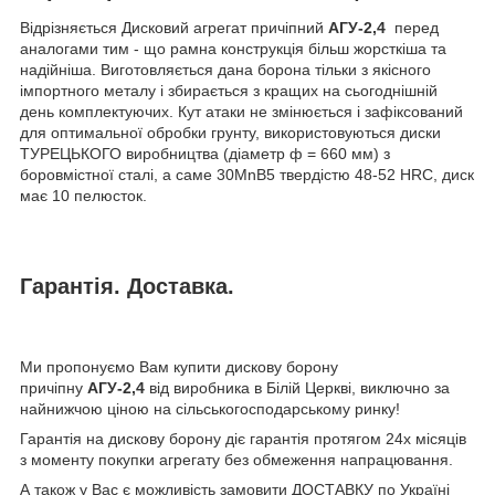
Відрізняється Дисковий агрегат причіпний
АГУ-2,4
перед
аналогами тим - що рамна конструкція більш жорсткіша та
надійніша. Виготовляється дана борона тільки з якісного
імпортного металу і збирається з кращих на сьогоднішній
день комплектуючих. Кут атаки не змінюється і зафіксований
для оптимальної обробки грунту, використовуються диски
ТУРЕЦЬКОГО виробництва (діаметр ф = 660 мм) з
боровмістної сталі, а саме 30MnB5 твердістю 48-52 HRC, диск
має 10 пелюсток.
Гарантія. Доставка.
Ми пропонуємо Вам купити дискову борону
причіпну
АГУ-2,4
від виробника в Білій Церкві, виключно за
найнижчою ціною на сільськогосподарському ринку!
Гарантія на дискову борону діє гарантія протягом 24х місяців
з моменту покупки агрегату без обмеження напрацювання.
А також у Вас є можливість замовити ДОСТАВКУ по Україні