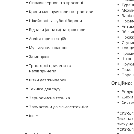
Сівалки зернові та просапні
Турец
Можли
Крани-маніпулятори на трактори
Варіа
Шлейфові та зубові борони
Посил
Антик
Відвали (лопати) на трактори
Збільш
Покаж
Аплікатори ін'єкційні
Ступи
Мульчувачі польові
Товщи
Промі
Жниварки
Штанга
Пружи
Тракторні причепи та
Піско
напівпричепи
Порош
Візки для жниварок
Опційно:
Техніка для саду
Редук
Диски 
Зерноочисна техніка
Систе
Запчастини до сільгосптехніки
*СРЗ-5,4
Інше
Тиск на 
тиску на
*СРЗ-5,4 