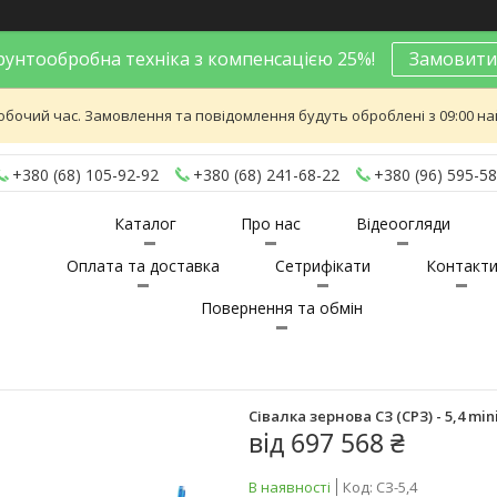
унтообробна техніка з компенсацією 25%!
Замовити
обочий час. Замовлення та повідомлення будуть оброблені з 09:00 най
+380 (68) 105-92-92
+380 (68) 241-68-22
+380 (96) 595-58
Каталог
Про нас
Відеоогляди
Оплата та доставка
Сетрифікати
Контакт
Повернення та обмін
Сівалка зернова СЗ (СРЗ) - 5,4 mini-
від
697 568 ₴
В наявності
Код:
СЗ-5,4