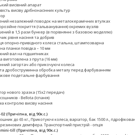
ький висівний апарат
вість висіву дрібнонасінних культур
тор
ений незалежний поводок на металокерамічних втулках
орозійне покриття (гальванування) окремих вузлів
ений в 1,5 рази бункер (в порівнянні з базовою моделлю)
чик рівня насіння та добрив
ця опорно-привідного колеса стальна, штампозварна
на планки повідка – 10 мм
жний вал на підшипниках
 виготовлена з прута (16 мм)
нний загортач або прикочуючі колеса
- та дробоструминна обробка металу перед фарбуванням
кове подетальне фарбування
тор нового зразка (15х2 передач)
сошників - Bellota (Іспанія)
ма контролю висіву насіння
-02 (Причіпна, від 90к.с.)
сошник до 65 кг., Прикотуючі колеса, варіатор, бак 1500 л., гідрофіков
 резинових демпфера. Транспортний пристрій - опція
mini-till (Причіпна, від 90к.с.)