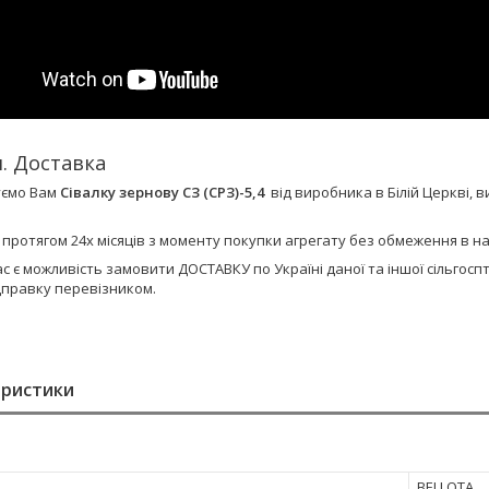
я. Доставка
уємо Вам
Сівалку зернову СЗ (СРЗ)-5,4
від виробника в Білій Церкві,
є протягом 24х місяців з моменту покупки агрегату без обмеження в 
ас є можливість замовити ДОСТАВКУ по Україні даної та іншої сільго
дправку перевізником.
еристики
BELLOTA