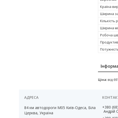
Країна ви
Ширина за
Кількість 
Ширина мі
Робоча шв
Продуктивн
Потужність
Інформа
Ціна:
від 69
+380 (68
84 км автодороги М05 Київ-Одеса, Біла
Андрій 
Церква, Україна