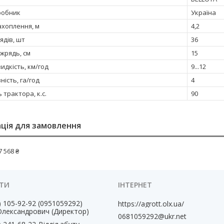
робник
Україна
хоплення, м
4,2
рядів, шт
36
жрядь, см
15
идкість, км/год
9...12
ість, га/год
4
 трактора, к.с.
90
ція для замовлення
7 568 ₴
) 105-92-92
0951059292
https://agrott.olx.ua/
Олександрович (Директор)
0681059292@ukr.net