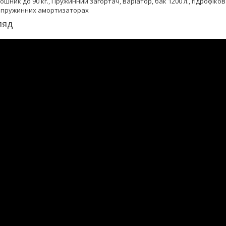
сошник до 90 кг., Пружинний загортач, варіатор, бак 1200 л., гідрофік
а пружинних амортизаторах
ляд