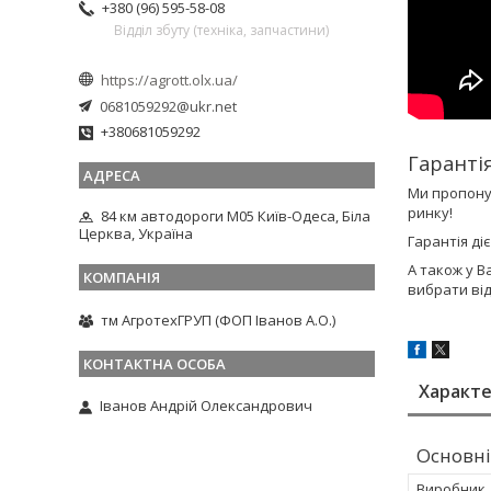
+380 (96) 595-58-08
Відділ збуту (техніка, запчастини)
https://agrott.olx.ua/
0681059292@ukr.net
+380681059292
Гаранті
Ми пропон
ринку!
84 км автодороги М05 Київ-Одеса, Біла
Церква, Україна
Гарантія ді
А також у В
вибрати ві
тм АгротехГРУП (ФОП Іванов А.О.)
Характ
Іванов Андрій Олександрович
Основні
Виробник