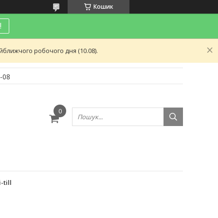
Кошик
!
ближчого робочого дня (10.08).
-08
и
till