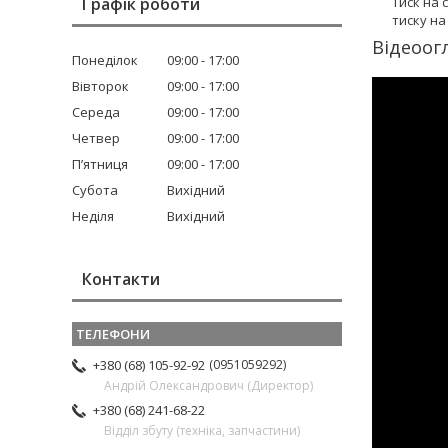
Графік роботи
Тиск на 
тиску н
Відеоог
Понеділок
09:00
17:00
Вівторок
09:00
17:00
Середа
09:00
17:00
Четвер
09:00
17:00
Пʼятниця
09:00
17:00
Субота
Вихідний
Неділя
Вихідний
Контакти
0951059292
+380 (68) 105-92-92
Андрій Олександрович (Директор)
+380 (68) 241-68-22
Відділ збуту (техніка, запчастини)