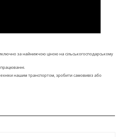
 виключно за найнижчою ціною на сільськогосподарському
напрацюванні.
сптехніки нашим транспортом, зробити самовивіз або