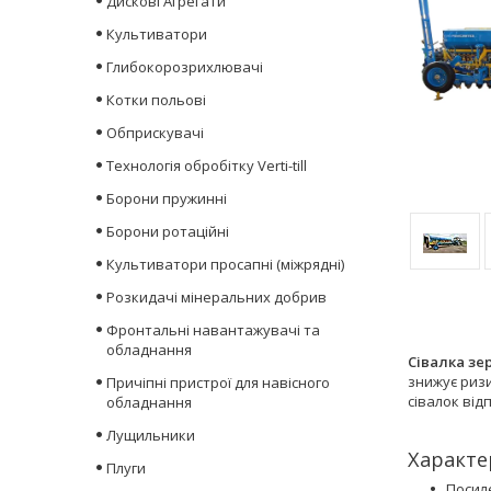
Дискові Агрегати
Культиватори
Глибокорозрихлювачі
Котки польові
Обприскувачі
Технологія обробітку Verti-till
Борони пружинні
Борони ротаційні
Культиватори просапні (міжрядні)
Розкидачі мінеральних добрив
Фронтальні навантажувачі та
обладнання
Сівалка зер
знижує ризи
Причіпні пристрої для навісного
сівалок від
обладнання
Лущильники
Характе
Плуги
Посил