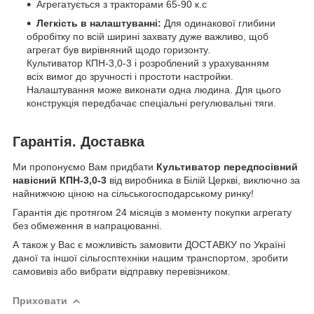
Агрегатується з тракторами 65-90 к.с
Легкість в налаштуванні:
Для одинакової глибини
обробітку по всій ширині захвату дуже важливо, щоб
агрегат був вирівняний щодо горизонту.
Культиватор КПН-3,0-3 і розроблений з урахуванням
всіх вимог до зручності і простоти настройки.
Налаштування може виконати одна людина. Для цього
конструкція передбачає спеціальні регулювальні тяги.
Гарантія. Доставка
Ми пропонуємо Вам придбати
Культиватор передпосівний
навісний КПН-3,0-3
від виробника в Білій Церкві, виключно за
найнижчою ціною на сільськогосподарському ринку!
Гарантія діє протягом 24 місяців з моменту покупки агрегату
без обмеження в напрацюванні.
А також у Вас є можливість замовити ДОСТАВКУ по Україні
даної та іншої сільгосптехніки нашим транспортом, зробити
самовивіз або вибрати відправку перевізником.
Приховати