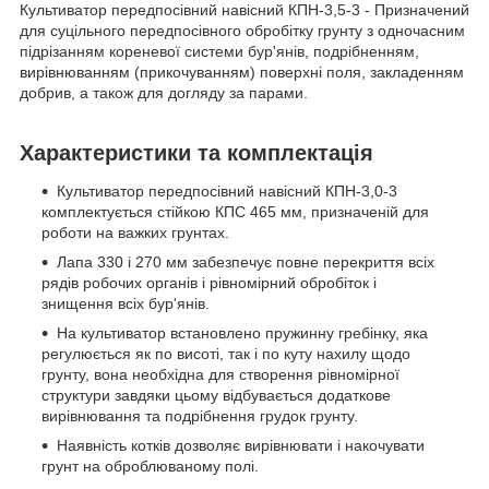
Культиватор передпосівний навісний КПН-3,5-3 - Призначений
для суцільного передпосівного обробітку грунту з одночасним
підрізанням кореневої системи бур'янів, подрібненням,
вирівнюванням (прикочуванням) поверхні поля, закладенням
добрив, а також для догляду за парами.
Характеристики та комплектація
Культиватор передпосівний навісний КПН-3,0-3
комплектується стійкою КПС 465 мм, призначеній для
роботи на важких грунтах.
Лапа 330 і 270 мм забезпечує повне перекриття всіх
рядів робочих органів і рівномірний обробіток і
знищення всіх бур'янів.
На культиватор встановлено пружинну гребінку, яка
регулюється як по висоті, так і по куту нахилу щодо
грунту, вона необхідна для створення рівномірної
структури завдяки цьому відбувається додаткове
вирівнювання та подрібнення грудок грунту.
Наявність котків дозволяє вирівнювати і накочувати
грунт на оброблюваному полі.