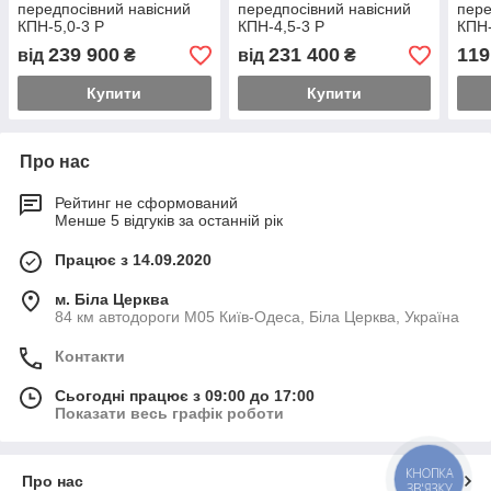
передпосівний навісний
передпосівний навісний
пере
КПН-5,0-3 Р
КПН-4,5-3 Р
КПН-
239 900
231 400
119
від
₴
від
₴
Купити
Купити
Про нас
Рейтинг не сформований
Менше 5 відгуків за останній рік
Працює з 14.09.2020
м. Біла Церква
84 км автодороги М05 Київ-Одеса, Біла Церква, Україна
Контакти
Сьогодні працює з 09:00 до 17:00
Показати весь графік роботи
КНОПКА
Про нас
ЗВ'ЯЗКУ