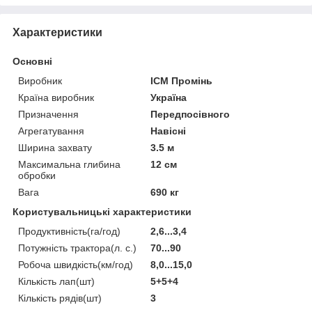
Характеристики
Основні
Виробник
ІСМ Промінь
Країна виробник
Україна
Призначення
Передпосівного
Агрегатування
Навісні
Ширина захвату
3.5 м
Максимальна глибина
12 см
обробки
Вага
690 кг
Користувальницькі характеристики
Продуктивність(га/год)
2,6...3,4
Потужність трактора(л. с.)
70...90
Робоча швидкість(км/год)
8,0...15,0
Кількість лап(шт)
5+5+4
Кількість рядів(шт)
3