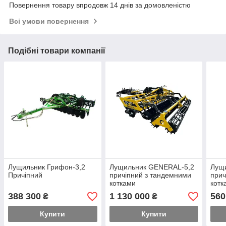
Повернення товару впродовж 14 днів за домовленістю
Всі умови повернення
Подібні товари компанії
Лущильник Грифон-3,2
Лущильник GENERAL-5,2
Лущ
Причіпний
причіпний з тандемними
прич
котками
котк
388 300
1 130 000
560
₴
₴
Купити
Купити