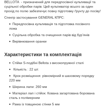
BELLOTA - призначений для передпосівної культивації та
суцільної обробки парів. Цей культиватор всього за один
прохід по полю забезпечує повну підготовку ґрунту до посіву!
Спектр застосування GENERAL КПРС:
Передпосівна культивація та підготовка посівного
ложа
Суцільна обробка та очищення парів від бур’янів
Вирівнювання оранки
Характеристики та комплектація
Стійки S-подібні Bellota з високопружної сталі
Кількість : 22 шт.
Крок розміщення: рівномірний в шаховому порядку
220 мм
Ширина лапи: 260 мм
Матеріал лап і стійок: Кована загартована борована
сталь з полімерним
Рама із товщиною стінки 5 мм