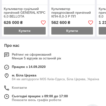
Культиватор суцільний
Культиватор
Куль
причіпний GENERAL КПРС
передпосівний причіпний
при
6,0 BELLOTA
КПН-8,0-3 Р ПП
8,0
626 000
562 600
1 2
₴
₴
Купити
Купити
Про нас
Рейтинг не сформований
Менше 5 відгуків за останній рік
Працює з 14.09.2020
м. Біла Церква
84 км автодороги М05 Київ-Одеса, Біла Церква, Україна
Контакти
Сьогодні працює з 09:00 до 17:00
Показати весь графік роботи