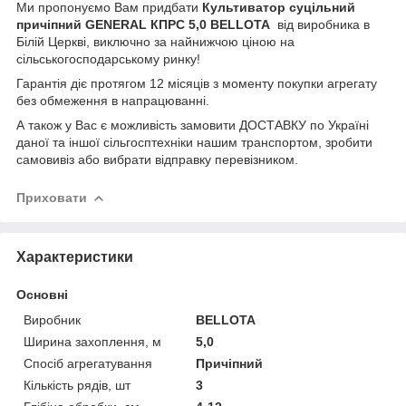
Ми пропонуємо Вам придбати
Культиватор суцільний
причіпний GENERAL КПРС 5,0 BELLOTA
від виробника в
Білій Церкві, виключно за найнижчою ціною на
сільськогосподарському ринку!
Гарантія діє протягом 12 місяців з моменту покупки агрегату
без обмеження в напрацюванні.
А також у Вас є можливість замовити ДОСТАВКУ по Україні
даної та іншої сільгосптехніки нашим транспортом, зробити
самовивіз або вибрати відправку перевізником.
Приховати
Характеристики
Основні
Виробник
BELLOTA
Ширина захоплення, м
5,0
Спосіб агрегатування
Причіпний
Кількість рядів, шт
3