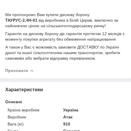
Ми пропонуємо Вам купити дискову борону
ТАУРУС-2,4Н-01
від виробника в Білій Церкві, виключно за
найнижчою ціною на сільськогосподарському ринку!
Гарантія на дискову борону діє гарантія протягом 12 місяців з
моменту покупки агрегату без обмеження напрацювання.
А також у Вас є можливість замовити ДОСТАВКУ по Україні
даної та іншої сільгосптехніки нашим транспортом, зробити
самовивіз або вибрати відправку перевізником.
Приховати
Характеристики
Основні
Країна виробник
Україна
Виробник
Атак
Вага (кг)
910
Група
Середні