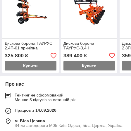
Дискова борона ТАУРУС
Дискова борона
Дис
2.4П-01 причіпна
ТАУРУС-3,4 Н
2.8П
325 800
389 400
359
₴
₴
Купити
Купити
Про нас
Рейтинг не сформований
Менше 5 відгуків за останній рік
Працює з 14.09.2020
м. Біла Церква
84 км автодороги М05 Київ-Одеса, Біла Церква, Україна