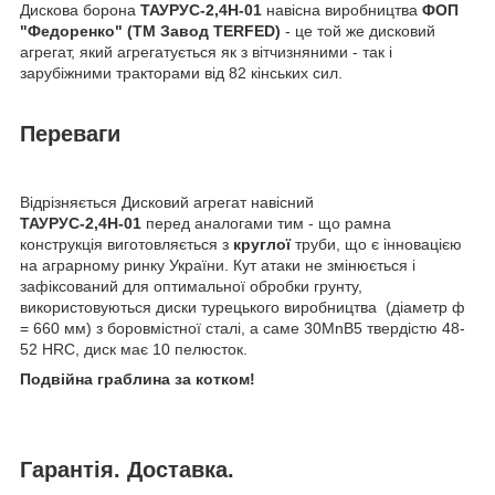
Дискова борона
ТАУРУС-2,4Н-01
навісна виробництва
ФОП
"Федоренко" (ТМ Завод TERFED)
- це той же дисковий
агрегат, який агрегатується як з вітчизняними - так і
зарубіжними тракторами від 82 кінських сил.
Переваги
Відрізняється Дисковий агрегат навісний
ТАУРУС-2,4Н-01
перед аналогами тим - що рамна
конструкція виготовляється з
круглої
труби, що є інновацією
на аграрному ринку України. Кут атаки не змінюється і
зафіксований для оптимальної обробки грунту,
використовуються диски турецького виробництва (діаметр ф
= 660 мм) з боровмістної сталі, а саме 30MnB5 твердістю 48-
52 HRC, диск має 10 пелюсток.
Подвійна граблина за котком!
Гарантія. Доставка.