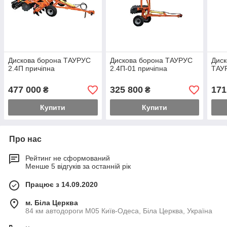
Дискова борона ТАУРУС
Дискова борона ТАУРУС
Диск
2.4П причіпна
2.4П-01 причіпна
ТАУР
477 000
325 800
171
₴
₴
Купити
Купити
Про нас
Рейтинг не сформований
Менше 5 відгуків за останній рік
Працює з 14.09.2020
м. Біла Церква
84 км автодороги М05 Київ-Одеса, Біла Церква, Україна