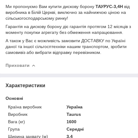
Ми пропонуємо Вам купити дискову борону
ТАУРУС-3,4Н
від
виробника в Білій Церкві, виключно за найнижчою ціною на
сільськогосподарському ринку!
Гарантія на дискову борону діє гарантія протягом 12 місяців з
моменту покупки агрегату без обмеження напрацювання.
А також у Вас є можливість замовити ДОСТАВКУ по Україні
даної та іншої сільгосптехніки нашим транспортом, зробити
самовивіз або вибрати відправку перевізником.
Приховати
Характеристики
Основні
Країна виробник
Україна
Виробник
Taurus
Вага (кг)
1600
Група
Середні
Ширина захвату (м)
3,4