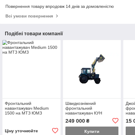
Повернення товару впродовж 14 днів за домовленістю
Всі умови повернення
Подібні товари компанії
Фронтальний
Швидкознімний
Джой
навантажувач Medium
фронтальний
фро
1500 на МТЗ ЮМЗ
навантажувач КУН
нава
GENERAL X на трактор
(Ком
249 000
15 
₴
МТЗ-80
Ціну уточнюйте
Купити