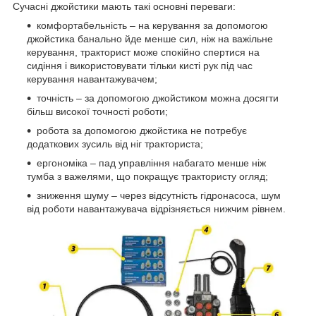
Сучасні джойстики мають такі основні переваги:
комфортабельність ‒ на керування за допомогою
джойстика банально йде менше сил, ніж на важільне
керування, тракторист може спокійно спертися на
сидіння і використовувати тільки кисті рук під час
керування навантажувачем;
точність ‒ за допомогою джойстиком можна досягти
більш високої точності роботи;
робота за допомогою джойстика не потребує
додаткових зусиль від ніг тракториста;
ергономіка – пад управління набагато менше ніж
тумба з важелями, що покращує трактористу огляд;
зниження шуму ‒ через відсутність гідронасоса, шум
від роботи навантажувача відрізняється нижчим рівнем.