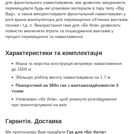
для фронтального навантажувача, яке дозволяє занурювати,
переміщувати будь-які упаковані матеріали в тару типу «Big
Bag», а також використовувати фронтальний навантажувач у
ролі крана-маніпулятора для переміщення об’ємних вантажів,
техніки і т.д. п. Використання гака для «Біг бігів» дозволить
повністю виключити втрати та пошкодження вантажів у
процесі переміщення та навантаження.
Характеристики та комплектація
Міцна та жорстка конструкція витримує навантаження
до 1500 кг.
Збільшує робочу висоту навантажувача на 1.7 м
Поворотний на 360о гак з вантажопідйомністю 3
тонни
Уловлювач «Біг бігів», щоб уникнути розгойдування
при транспортуванні на вазі
Гарантія. Доставка
Ми пропонуємо Вам придбати
Гак для «Біг бегів»