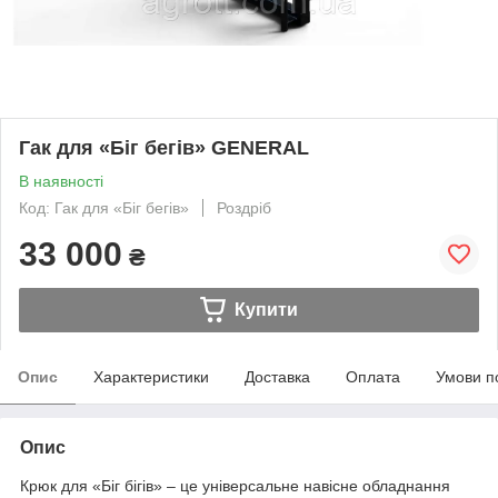
Гак для «Біг бегів» GENERAL
В наявності
Код: Гак для «Біг бегів»
Роздріб
33 000
₴
Купити
Опис
Характеристики
Доставка
Оплата
Умови п
Опис
Крюк для «Біг бігів» – це універсальне навісне обладнання