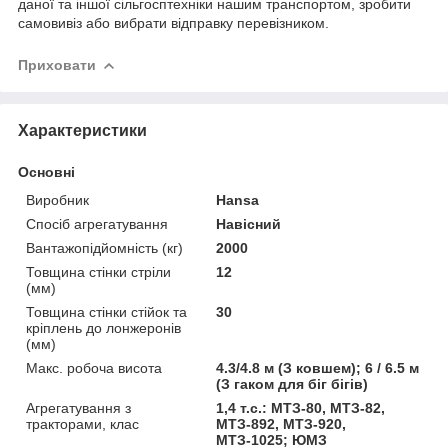
даної та іншої сільгосптехніки нашим транспортом, зробити
самовивіз або вибрати відправку перевізником.
Приховати
Характеристики
Основні
Виробник
Hansa
Спосіб агрегатування
Навісний
Вантажопідйомність (кг)
2000
Товщина стінки стріли
12
(мм)
Товщина стінки стійок та
30
кріплень до лонжеронів
(мм)
Макс. робоча висота
4.3/4.8 м (З ковшем); 6 / 6.5 м
(З гаком для біг бігів)
Агрегатування з
1,4 т.с.: МТЗ-80, МТЗ-82,
тракторами, клас
МТЗ-892, МТЗ-920,
МТЗ-1025; ЮМЗ