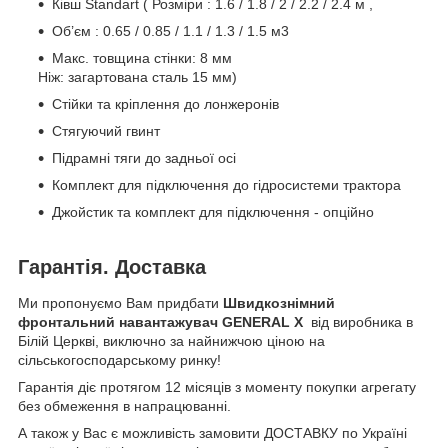
Ківш Standart ( Розміри : 1.6 / 1.8 / 2 / 2.2 / 2.4 м ,
Об’єм : 0.65 / 0.85 / 1.1 / 1.3 / 1.5 м3
Макс. товщина стінки: 8 мм
Ніж: загартована сталь 15 мм)
Стійки та кріплення до лонжеронів
Стягуючий гвинт
Підрамні тяги до задньої осі
Комплект для підключення до гідросистеми трактора
Джойстик та комплект для підключення - опційно
Гарантія. Доставка
Ми пропонуємо Вам придбати
Швидкознімний
фронтальний навантажувач GENERAL X
від виробника в
Білій Церкві, виключно за найнижчою ціною на
сільськогосподарському ринку!
Гарантія діє протягом 12 місяців з моменту покупки агрегату
без обмеження в напрацюванні.
А також у Вас є можливість замовити ДОСТАВКУ по Україні