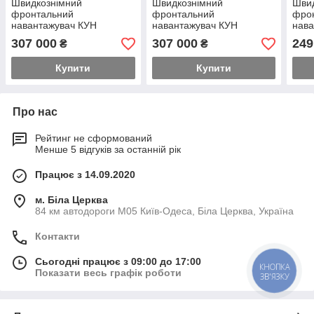
Швидкознімний
Швидкознімний
Шви
фронтальний
фронтальний
фро
навантажувач КУН
навантажувач КУН
нава
GENERAL X на трактор
GENERAL X на трактор
GENE
307 000
307 000
249
₴
₴
New Holland
Lovol 1054
МТЗ
Купити
Купити
Про нас
Рейтинг не сформований
Менше 5 відгуків за останній рік
Працює з 14.09.2020
м. Біла Церква
84 км автодороги М05 Київ-Одеса, Біла Церква, Україна
Контакти
Сьогодні працює з 09:00 до 17:00
КНОПКА
Показати весь графік роботи
ЗВ'ЯЗКУ