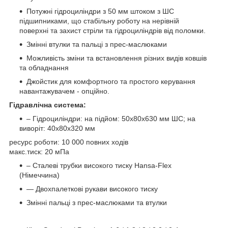
Потужні гідроциліндри з 50 мм штоком з ШС
підшипниками, що стабільну роботу на нерівній
поверхні та захист стріли та гідроциліндрів від поломки.
Змінні втулки та пальці з прес-маслюками
Можливість зміни та встановлення різних видів ковшів
та обладнання
Джойстик для комфортного та простого керування
навантажувачем - опційно.
Гідравлічна система:
– Гідроциліндри: на підйом: 50х80х630 мм ШС; на
виворіт: 40х80х320 мм
ресурс роботи: 10 000 повних ходів
макс.тиск: 20 мПа
– Сталеві трубки високого тиску Hansa-Flex
(Німеччина)
— Двохпалеткові рукави високого тиску
Змінні пальці з прес-маслюками та втулки