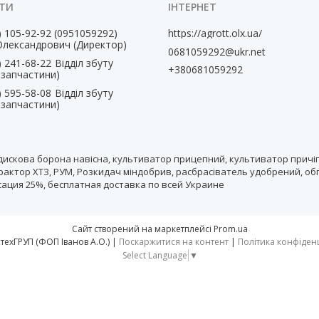
) 105-92-92
0951059292
https://agrott.olx.ua/
Олександрович (Директор)
0681059292@ukr.net
) 241-68-22
Відділ збуту
+380681059292
, запчастини)
) 595-58-08
Відділ збуту
, запчастини)
дискова борона навісна, культиватор прицепний, культиватор причіп
рактор ХТЗ, РУМ, Розкидач міндобрив, расбрасіватель удобрений, об
нсация 25%, бесплатная доставка по всей Украине
Сайт створений на маркетплейсі
Prom.ua
тм АгротехГРУП (ФОП Іванов А.О.) |
Поскаржитися на контент
|
Політика конфіден
Select Language
▼