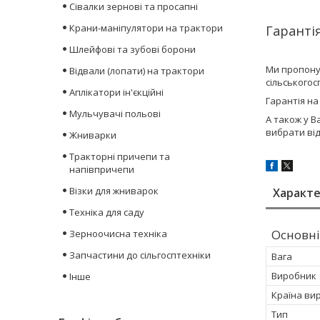
Сівалки зернові та просапні
Крани-маніпулятори на трактори
Гарантія
Шлейфові та зубові борони
Ми пропону
Відвали (лопати) на трактори
сільського
Аплікатори ін'єкційні
Гарантія на
Мульчувачі польові
А також у В
вибрати ві
Жниварки
Тракторні причепи та
напівпричепи
Візки для жниварок
Характ
Техніка для саду
Основні
Зерноочисна техніка
Запчастини до сільгосптехніки
Вага
Виробник
Інше
Країна ви
Тип