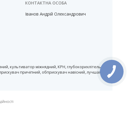
Іванов Андрій Олександрович
ний, культиватор міжнядний, КРН, глубокорихлітель,
прискувач причіпний, обприскувач навісний, лучшая
ційності