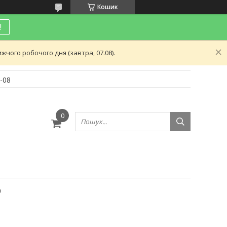
Кошик
!
чого робочого дня (завтра, 07.08).
-08
и
а