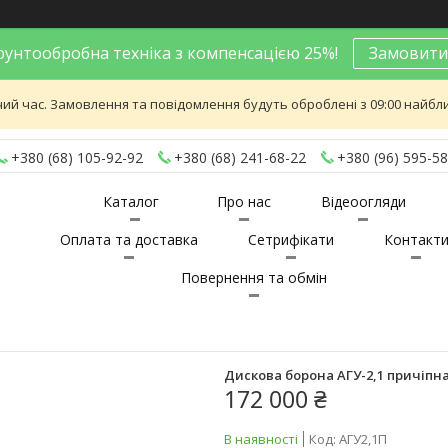
унтообробна техніка з компенсацією 25%!
Замовити
ий час. Замовлення та повідомлення будуть оброблені з 09:00 найближ
+380 (68) 105-92-92
+380 (68) 241-68-22
+380 (96) 595-58
Каталог
Про нас
Відеоогляди
Оплата та доставка
Сетрифікати
Контакт
Повернення та обмін
Дискова борона АГУ-2,1 причіпн
172 000 ₴
В наявності
Код:
АГУ2,1П