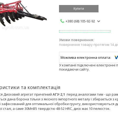
Купити
+380 (68) 105-92-92
повернення товару протягом 14 д
У компанії підключені електронні 
покидаючи сайту.
ристики та комплектація
ся Дисковий агрегат причіпний
АГУ-2,1
перед аналогами тим - що рамн
ься дана борона тільки з якісного імпортного металу і збирається з
і зафіксований для оптимальної обробки грунту, використовуються д
ї сталі, а саме 30MnB5 твердістю 48-52 HRC, диск має 10 пелюсток.