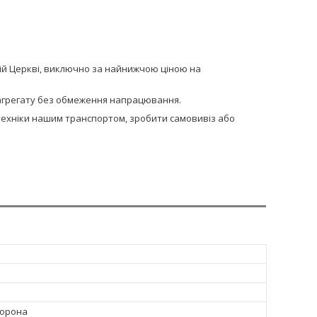
лій Церкві, виключно за найнижчою ціною на
и агрегату без обмеження напрацювання.
сптехніки нашим транспортом, зробити самовивіз або
борона