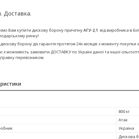
. Доставка.
ємо Вам купити дискову борону причіпну
АГУ-2,1
від виробника в Бі
сподарському ринку!
 дискову борону діє гарантія протягом 24х місяців з моменту покупк
ас є можливість замовити ДОСТАВКУ по Україні даної та іншої сільго
дправку перевізником.
еристики
800 кг
Атак
робник
Україна
Дискова 