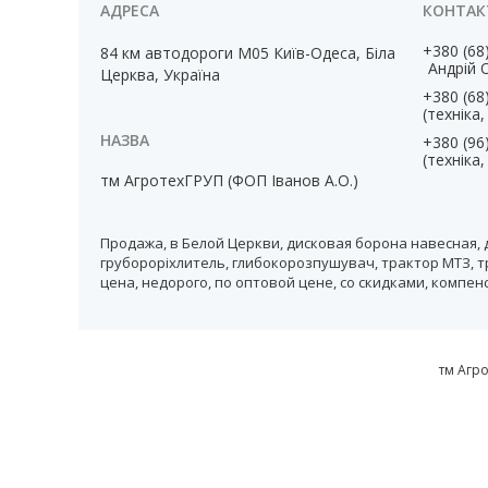
+380 (68
84 км автодороги М05 Київ-Одеса, Біла
Андрій 
Церква, Україна
+380 (68
(техніка
+380 (96
(техніка
тм АгротехГРУП (ФОП Іванов А.О.)
Продажа, в Белой Церкви, дисковая борона навесная, 
грубороріхлитель, глибокорозпушувач, трактор МТЗ, т
цена, недорого, по оптовой цене, со скидками, компе