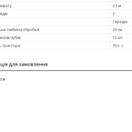
ахвату
2.1 м
рядів
2
Середні
на глибина обробки
20 см
дисків/зубів
12 шт.
ь трактора
70 к. с.
ція для замовлення
0 ₴