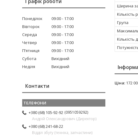
Графік роботи
Ширина з
Кількість 
Понеділок
09:00
17:00
Група
Вівторок
09:00
17:00
Максималь
Середа
09:00
17:00
Кількість 
Четвер
09:00
17:00
Потужніст
Пʼятниця
09:00
17:00
Субота
Вихідний
Неділя
Вихідний
Інформа
Ціна:
172 00
Контакти
0951059292
+380 (68) 105-92-92
Андрій Олександрович (Директор)
+380 (68) 241-68-22
Відділ збуту (техніка, запчастини)