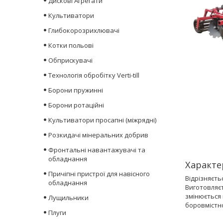
Дискові Агрегати
Культиватори
Глибокорозрихлювачі
Котки польові
Обприскувачі
Технологія обробітку Verti-till
Борони пружинні
Борони ротаційні
Культиватори просапні (міжрядні)
Розкидачі мінеральних добрив
Фронтальні навантажувачі та
обладнання
Характе
Причіпні пристрої для навісного
Відрізняєть
обладнання
Виготовляєт
змінюється 
Лущильники
боровмістно
Плуги