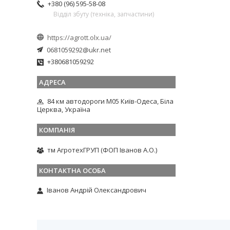
+380 (96) 595-58-08
Відділ збуту (техніка, запчастини)
https://agrott.olx.ua/
0681059292@ukr.net
+380681059292
84 км автодороги М05 Київ-Одеса, Біла
Церква, Україна
тм АгротехГРУП (ФОП Іванов А.О.)
Іванов Андрій Олександрович