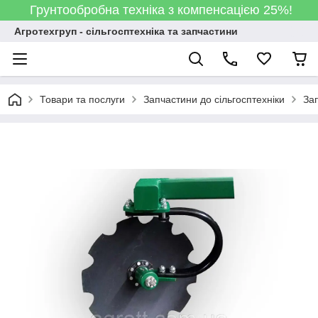
Грунтообробна техніка з компенсацією 25%!
Агротехгруп - сільгосптехніка та запчастини
Товари та послуги
Запчастини до сільгосптехніки
За