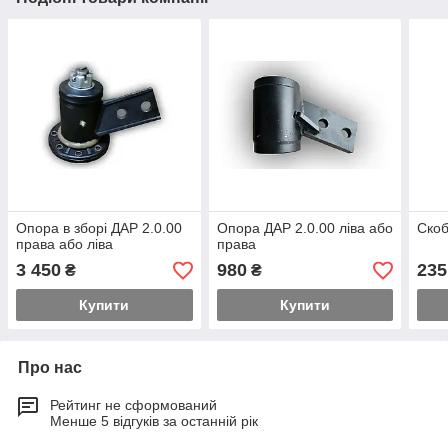
Опора в зборі ДАР 2.0.00
Опора ДАР 2.0.00 ліва або
Скоб
права або ліва
права
3 450
980
235
₴
₴
Купити
Купити
Про нас
Рейтинг не сформований
Менше 5 відгуків за останній рік