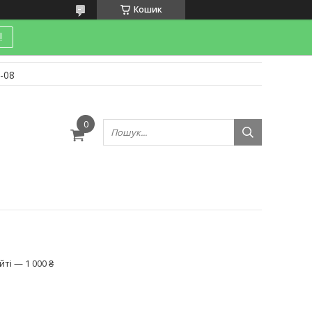
Кошик
!
-08
и
ті — 1 000 ₴