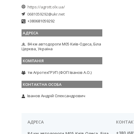
https://agrott.olx.ua/
0681059292@ukr.net
+380681059292
84 км автодороги М05 Київ-Одеса, Біла
Церква, Україна
тм АгротехГРУП (ФОП Іванов А.О.)
Іванов Андрій Олександрович
+380 (68
84 км автодороги М05 Київ-Одеса, Біла