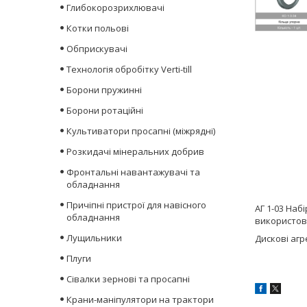
Глибокорозрихлювачі
Котки польові
Обприскувачі
Технологія обробітку Verti-till
Борони пружинні
Борони ротаційні
Культиватори просапні (міжрядні)
Розкидачі мінеральних добрив
Фронтальні навантажувачі та
обладнання
Причіпні пристрої для навісного
АГ 1-03 Набі
обладнання
використовує
Лущильники
Дискові агре
Плуги
Сівалки зернові та просапні
Крани-маніпулятори на трактори