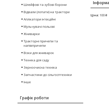
Інформа
Шлейфові та зубові борони
Відвали (лопати) на трактори
Ціна:
100 ₴
Аплікатори ін'єкційні
Мульчувачі польові
Жниварки
Тракторні причепи та
напівпричепи
Візки для жниварок
Техніка для саду
Зерноочисна техніка
Запчастини до сільгосптехніки
Інше
Графік роботи