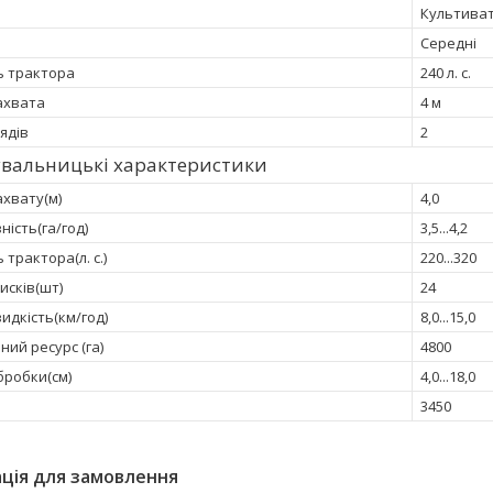
Культива
Середні
ь трактора
240 л. с.
ахвата
4 м
рядів
2
увальницькі характеристики
хвату(м)
4,0
ість(га/год)
3,5...4,2
 трактора(л. с.)
220...320
дисків(шт)
24
идкість(км/год)
8,0...15,0
ий ресурс (га)
4800
бробки(см)
4,0...18,0
3450
ція для замовлення