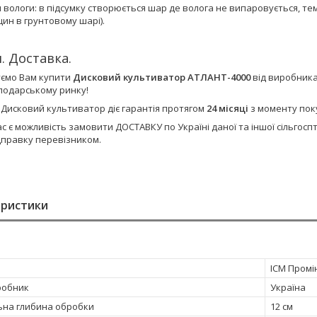
я вологи: в підсумку створюється шар де волога не випаровується, т
іщин в грунтовому шарі).
. Доставка.
ємо Вам купити
Дисковий культиватор АТЛАНТ-4000
від виробника
сподарському ринку!
 Дисковий культиватор діє гарантія протягом
24 місяці
з моменту пок
ас є можливість замовити ДОСТАВКУ по Україні даної та іншої сільго
дправку перевізником.
еристики
ІСМ Промі
робник
Україна
на глибина обробки
12 см