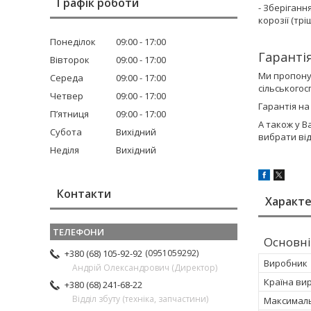
Графік роботи
- Зберіганн
корозії (тр
Понеділок
09:00
17:00
Гарантія
Вівторок
09:00
17:00
Ми пропону
Середа
09:00
17:00
сільського
Четвер
09:00
17:00
Гарантія на
Пʼятниця
09:00
17:00
А також у В
Субота
Вихідний
вибрати ві
Неділя
Вихідний
Контакти
Характ
Основні
0951059292
+380 (68) 105-92-92
Виробник
Андрій Олександрович (Директор)
Країна ви
+380 (68) 241-68-22
Відділ збуту (техніка, запчастини)
Максималь