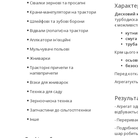
Сівалки зернові та просапні
Характе
Крани-маніпулятори на трактори
Дисковий 
турбодискам
Шлейфові та зубові борони
є можливіст
Відвали (лопати) на трактори
кутни
смуга
Аплікатори ін'єкційні
труба
Мульчувачі польові
Крім цього 
Жниварки
осьов
безос
Тракторні причепи та
напівпричепи
Перед котк
Агрегатуєт
Візки для жниварок
Техніка для саду
Результ
Зерноочисна техніка
- Агрегат з
Запчастини до сільгосптехніки
відбуваєтьс
Інше
- Перериває
- Подрібнює
шар робить