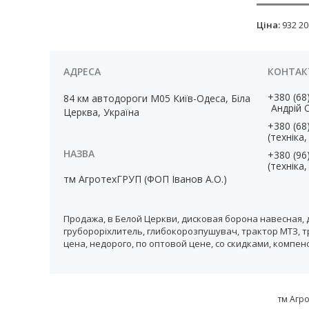
Ціна:
932 20
+380 (68
84 км автодороги М05 Київ-Одеса, Біла
Андрій 
Церква, Україна
+380 (68
(техніка
+380 (96
(техніка
тм АгротехГРУП (ФОП Іванов А.О.)
Продажа, в Белой Церкви, дисковая борона навесная, 
грубороріхлитель, глибокорозпушувач, трактор МТЗ, т
цена, недорого, по оптовой цене, со скидками, компе