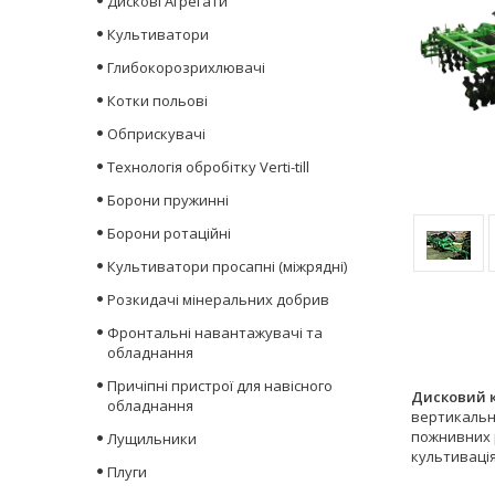
Дискові Агрегати
Культиватори
Глибокорозрихлювачі
Котки польові
Обприскувачі
Технологія обробітку Verti-till
Борони пружинні
Борони ротаційні
Культиватори просапні (міжрядні)
Розкидачі мінеральних добрив
Фронтальні навантажувачі та
обладнання
Причіпні пристрої для навісного
Дисковий 
обладнання
вертикально
пожнивних 
Лущильники
культивація
Плуги