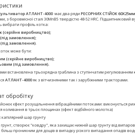
ристики
культиватор АТЛАНТ-4000
має два ряди
РЕСОРНИХ СТІЙОК 60Х25мм
и, з боровмісної сталі 30MnB5 твердістю 48-52 HRC. Підшипниковий 
ь вибрати профіль котка:
к (серійне виробництво);
 (під замовлення);
 (під замовлення)
.
коток може бути:
им (серійне виробництво);
ьовим (під замовлення).
ами встановлена трьохрядна граблина з ступінчатим регулюванням к
ься
АТЛАНТ-4000
як з вітчизняними так і зарубіжними тракторами.
ат обробітку
дійснює єфект розущільнення вібраційними потоками: виконується ри
я коливання в трьох площинах (єфект відбійного молотка)
 капілярний шар грунту
 грунт, створює "ковдру", яка захищає нижній шар грунту від випарову
 більш проникним для дощів в випадку різкого випадання опадів во