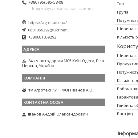
+380 (96) 595-58-08
Тип
Відділ збуту (техніка, запчастини)
Група
Потужніст
https://agrott.olx.ua/
Ширина з
0681059292@ukr.net
Кількість 
+380681059292
Корист
Ширина за
84 км автодороги М05 Київ-Одеса, Біла
Продуктивн
Церква, Україна
Потужність
Кількість 
Робоча шв
тм АгротехГРУП (ФОП Іванов А.О.)
Гарантован
Глибина о
Вага (кг)
Іванов Андрій Олександрович
Інформа