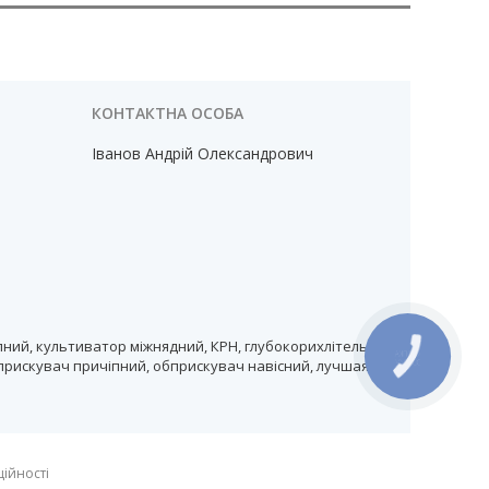
Іванов Андрій Олександрович
ний, культиватор міжнядний, КРН, глубокорихлітель,
КНОПКА
прискувач причіпний, обприскувач навісний, лучшая
ЗВ'ЯЗКУ
ційності