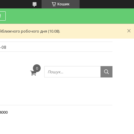
Кошик
!
ближчого робочого дня (10.08).
-08
и
4000