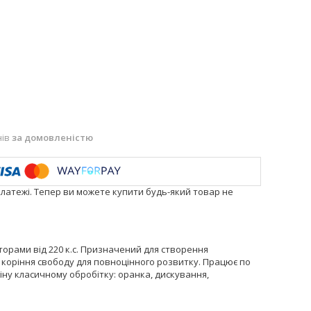
нів
за домовленістю
платежі. Тепер ви можете купити будь-який товар не
орами від 220 к.с. Призначений для створення
 коріння свободу для повноцінного розвитку. Працює по
ну класичному обробітку: оранка, дискування,