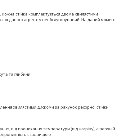
.
Кожна стійка комплектується двома хвилястими
вузол даного агрегату необслуговуваний. На даний момент
ута та глибини
хлення хвилястими дискоми за рахунок ресорної стійки
ння, від проникання температури (від нагріву), а верхній
допроникність стає вищою