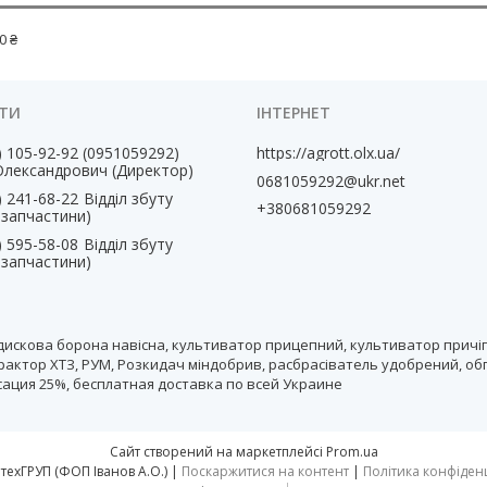
0 ₴
) 105-92-92
0951059292
https://agrott.olx.ua/
Олександрович (Директор)
0681059292@ukr.net
) 241-68-22
Відділ збуту
+380681059292
, запчастини)
) 595-58-08
Відділ збуту
, запчастини)
дискова борона навісна, культиватор прицепний, культиватор причіп
рактор ХТЗ, РУМ, Розкидач міндобрив, расбрасіватель удобрений, об
нсация 25%, бесплатная доставка по всей Украине
Сайт створений на маркетплейсі
Prom.ua
тм АгротехГРУП (ФОП Іванов А.О.) |
Поскаржитися на контент
|
Політика конфіден