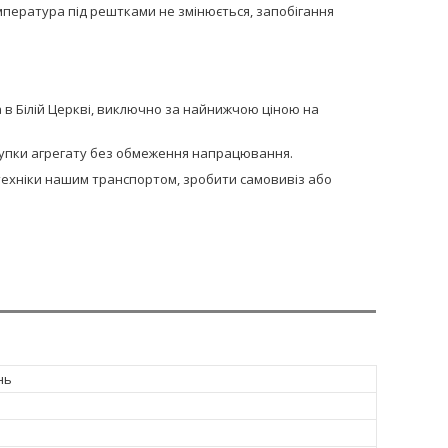
емпература під рештками не змінюється, запобігання
 в Білій Церкві, виключно за найнижчою ціною на
упки агрегату без обмеження напрацювання.
сптехніки нашим транспортом, зробити самовивіз або
нь