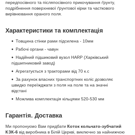
передпосівного та післяпосівного прикочування ґрунту,
подрібнення поверхневої ґрунтової кірки та часткового
вирівнювання ораного поля.
Характеристики та комплектація
Товщина стінки рами підсилена - 10мм
Рабочі органи - чавун
Надійний підшиковий вузол HARP (Харківський
підшипниковий завод)
Агрегатується з тракторами від 70 к.с
За рахунок власних транспортних коліс дозволяє
швидко переїжджати з поля на поле та на значні
відстані
Можлива комплектація кільцями 520-530 мм
Гарантія. Доставка
Ми пропонуємо Вам придбати
Коток кольчато-зубчатий
КЗК-6
від виробника в Білій Церкві, виключно за найнижчою