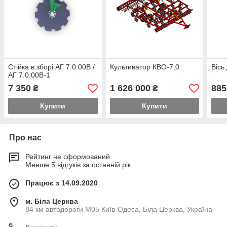
Стійка в зборі АГ 7.0.00В /
Культиватор КВО-7,0
Вісь
АГ 7.0.00В-1
7 350
1 626 000
885
₴
₴
Купити
Купити
Про нас
Рейтинг не сформований
Менше 5 відгуків за останній рік
Працює з 14.09.2020
м. Біла Церква
84 км автодороги М05 Київ-Одеса, Біла Церква, Україна