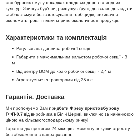
стовбурових смуг у посадках плодових дерев та ягідних
культур. Знищує бур'яни, розпушує ґрунт, дозволяє доглядати
стеблові смуги без застосування гербіцидів, що значно
економить гроші і тільки сприяє екологічності продукції.
Характеристики та комплектація
Регульована довжина робочої секції
Габарити з максимальним вильотом робочої секції - 3
м
Від центру ВОМ до краю робочої секції - 2,4 м
Агрегатується з тракторами від 25 к.с.
Гарантія. Доставка
Ми пропонуємо Вам придбати
Фрезу пристовбурову
ГФП-0,7
від виробника в Білій Церкві, виключно за найнижчою
ціною на сільськогосподарському ринку!
Гарантія діє протягом 24 місяців з моменту покупки агрегату
без обмеження в напрацюванні.