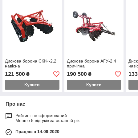
Дискова борона СКІФ-2,2
Дискова борона АГУ-2,4
Диск
навісна
причіпна
наві
121 500
190 500
133
₴
₴
Купити
Купити
Про нас
Рейтинг не сформований
Менше 5 відгуків за останній рік
Працює з 14.09.2020