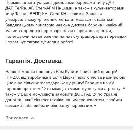
Промінь агрегатується з дисковими боронами типу ДАН,
ДАР, TerRa, АГ, Степ-АГМ і іншими, а також з культиваторами
типу TelLus, ВЕПР, КН, Степ-КН і іншими. Завдяки
універсальному кріпленню легко знімається і ставиться.
Завдяки цьому пристрою навісна дискова борона і навісний
культиватор легко перетворюється в причіпні агрегати,
полегшуючи навантаження на навіску трактора при переїздах
і полегшує тягове зусилля в роботі.
Гарантія. Доставка.
Наша компанія пропонує Вам Купити Причіпний пристрій
ПП-2,0. від виробника в Білій Церкві, виключно за найнижчою
ціною на сільськогосподарському ринку! Гарантія на діє
гарантія протягом 12ти місяців з моменту покупки агрегату. А
також у Вас є можливість замовити ДОСТАВКУ по Україні
даної та іншої сільгосптехніки нашим транспортом, зробити
самовивіз або вибрати відправку перевізником.
Приховати