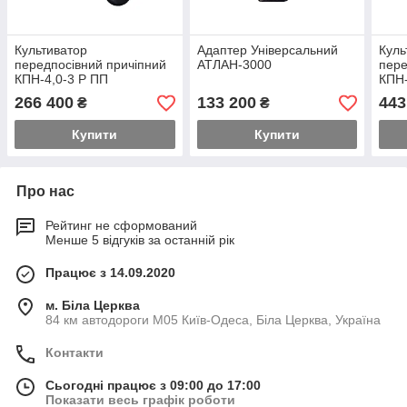
Культиватор
Адаптер Універсальний
Куль
передпосівний причіпний
АТЛАН-3000
пере
КПН-4,0-3 Р ПП
КПН-
266 400
133 200
443
₴
₴
Купити
Купити
Про нас
Рейтинг не сформований
Менше 5 відгуків за останній рік
Працює з 14.09.2020
м. Біла Церква
84 км автодороги М05 Київ-Одеса, Біла Церква, Україна
Контакти
Сьогодні працює з 09:00 до 17:00
Показати весь графік роботи