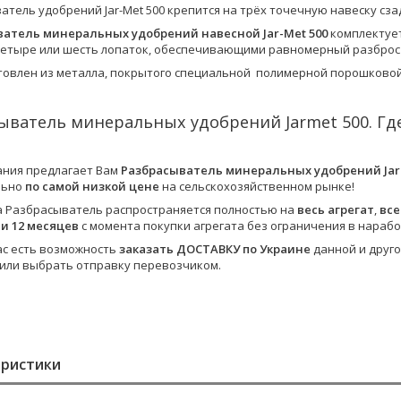
ватель удобрений Jar-Met 500 крепится на трёх точечную навеску сз
атель минеральных удобрений навесной Jar-Met 500
комплектуе
четыре или шесть лопаток, обеспечивающими равномерный разброс г
отовлен из металла, покрытого специальной полимерной порошковой
ыватель минеральных удобрений Jarmet 500. Где
ния предлагает Вам
Разбрасыватель минеральных удобрений Jar
льно
по самой низкой цене
на сельскохозяйственном рынке!
а Разбрасыватель распространяется полностью на
весь агрегат
,
все
и 12 месяцев
с момента покупки агрегата без ограничения в нарабо
Вас есть возможность
заказать ДОСТАВКУ по Украине
данной и друго
или выбрать отправку перевозчиком.
еристики