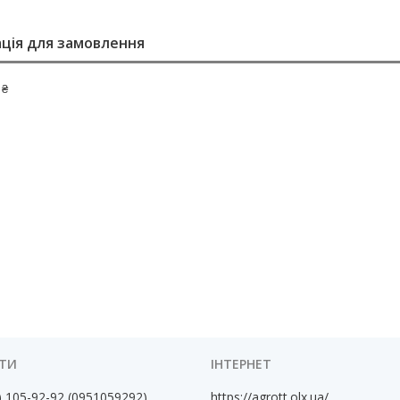
ція для замовлення
 ₴
) 105-92-92
0951059292
https://agrott.olx.ua/