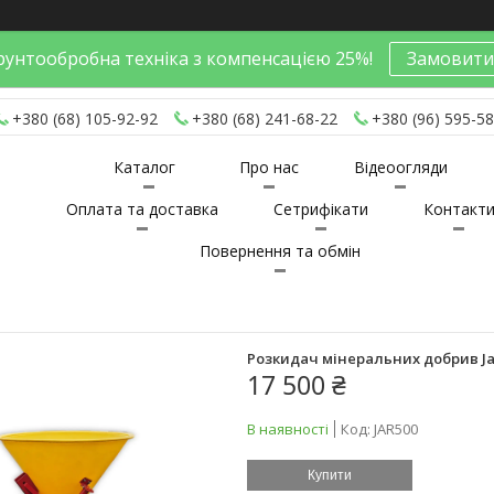
унтообробна техніка з компенсацією 25%!
Замовити
+380 (68) 105-92-92
+380 (68) 241-68-22
+380 (96) 595-58
Каталог
Про нас
Відеоогляди
Оплата та доставка
Сетрифікати
Контакт
Повернення та обмін
Розкидач мінеральних добрив Ja
17 500 ₴
В наявності
Код:
JAR500
Купити