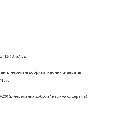
д, 12-18 га/год
ані мінеральні добрива, насіння сидератів
*1070
0-200 (мінеральних добрив/ насіння сидератів)