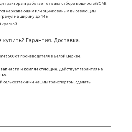
ади трактора и работает от вала отбора мощности(ВОМ).
тся нержавеющим или оцинкованым высевающим
ранул на ширину до 14 м.
 краской.
 купить? Гарантия. Доставка.
met 500
от производителя в Белой Церкве,
 запчасти и комплектующие
. Действует гарантия на
тке.
й сельхозтехники нашим транспортом, сделать