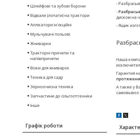
- Разбрасы
Шлейфові та зубові борони
-
Разбрасыв
Відвали (лопати) на трактори
диском на 
Аплікатори ін'єкційні
- Ящик изг
Мульчувачі польові
Разбрас
Жниварки
Тракторні причепи та
напівпричепи
Наша компа
исключите
Візки для жниварок
Гарантия н
Техніка для саду
протяжени
Зерноочисна техніка
А также у 
самовывоз 
Запчастини до сільгосптехніки
Інше
Графік роботи
Характ