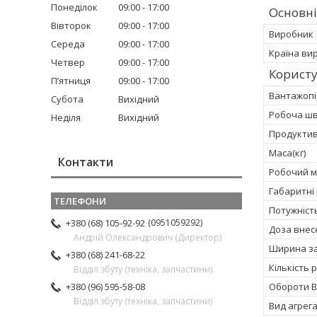
Понеділок
09:00
17:00
Основні
Вівторок
09:00
17:00
Виробник
Середа
09:00
17:00
Країна ви
Четвер
09:00
17:00
Користу
Пʼятниця
09:00
17:00
Вантажопі
Субота
Вихідний
Робоча шв
Неділя
Вихідний
Продуктивн
Маса(кг)
Контакти
Робочий м
Габаритні 
Потужність
0951059292
+380 (68) 105-92-92
Доза внесе
Андрій Олександрович (Директор)
Ширина за
+380 (68) 241-68-22
Кількість 
Відділ збуту (техніка, запчастини)
Обороти В
+380 (96) 595-58-08
Відділ збуту (техніка, запчастини)
Вид агрег