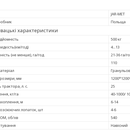
JAR-MET
робник
Польща
вацькi характеристики
дйомність
500 кг
идкість(км/год)
4...13
ість (не менше), га/год
21-36 га/го
110
атеріал
Гранульов
розміри, мм
1200*1200
 трактора, л. с.
25
ння, кг/га
40-1000/ 1
хоплення, м
6-14
розсіюючих лопаток, шт
4-6
ОМ, об/хв
540
атування
Навісний