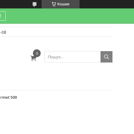
Кошик
!
-08
и
rmet 500