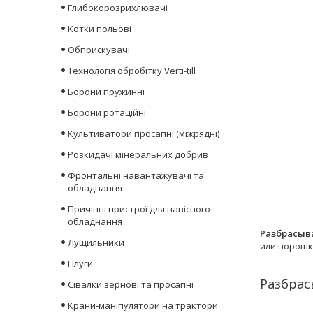
Глибокорозрихлювачі
Котки польові
Обприскувачі
Технологія обробітку Verti-till
Борони пружинні
Борони ротаційні
Культиватори просапні (міжрядні)
Розкидачі мінеральних добрив
Фронтальні навантажувачі та
обладнання
Причіпні пристрої для навісного
обладнання
Разбрасыв
Лущильники
или порошк
Плуги
Разбрас
Сівалки зернові та просапні
Крани-маніпулятори на трактори