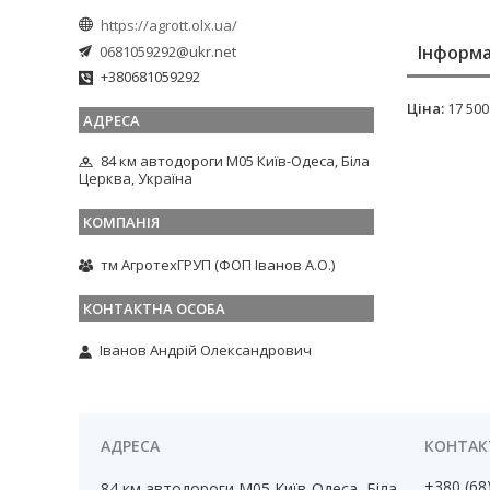
https://agrott.olx.ua/
Інформа
0681059292@ukr.net
+380681059292
Ціна:
17 500
84 км автодороги М05 Київ-Одеса, Біла
Церква, Україна
тм АгротехГРУП (ФОП Іванов А.О.)
Іванов Андрій Олександрович
+380 (68
84 км автодороги М05 Київ-Одеса, Біла