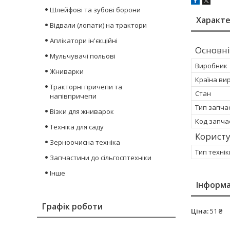
Шлейфові та зубові борони
Характ
Відвали (лопати) на трактори
Аплікатори ін'єкційні
Основні
Мульчувачі польові
Виробник
Жниварки
Країна ви
Тракторні причепи та
Стан
напівпричепи
Тип запча
Візки для жниварок
Код запча
Техніка для саду
Корист
Зерноочисна техніка
Тип технік
Запчастини до сільгосптехніки
Інше
Інформа
Графік роботи
Ціна:
51 ₴