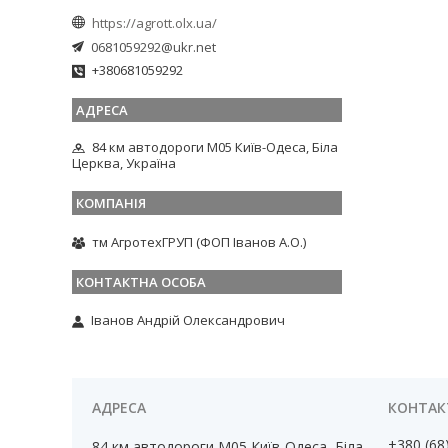
https://agrott.olx.ua/
0681059292@ukr.net
+380681059292
84 км автодороги М05 Київ-Одеса, Біла
Церква, Україна
тм АгротехГРУП (ФОП Іванов А.О.)
Іванов Андрій Олександрович
+380 (68
84 км автодороги М05 Київ-Одеса, Біла