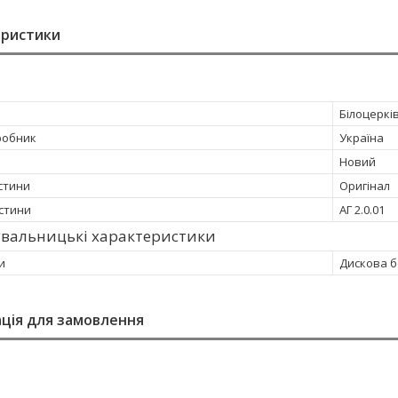
еристики
Білоцеркі
робник
Україна
Новий
стини
Оригінал
стини
АГ 2.0.01
увальницькі характеристики
и
Дискова 
ція для замовлення