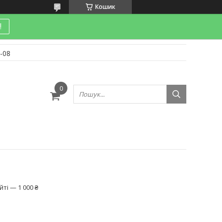
Кошик
!
-08
и
ті — 1 000 ₴