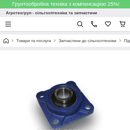
Грунтообробна техніка з компенсацією 25%!
Агротехгруп - сільгосптехніка та запчастини
Товари та послуги
Запчастини до сільгосптехніки
Пі