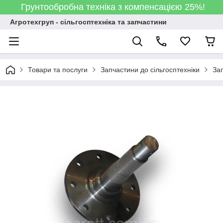
Грунтообробна техніка з компенсацією 25%!
Агротехгруп - сільгосптехніка та запчастини
Товари та послуги
Запчастини до сільгосптехніки
За