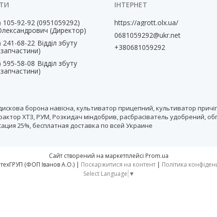
) 105-92-92
0951059292
https://agrott.olx.ua/
Олександрович (Директор)
0681059292@ukr.net
) 241-68-22
Відділ збуту
+380681059292
, запчастини)
) 595-58-08
Відділ збуту
, запчастини)
дискова борона навісна, культиватор прицепний, культиватор причіп
рактор ХТЗ, РУМ, Розкидач міндобрив, расбрасіватель удобрений, об
нсация 25%, бесплатная доставка по всей Украине
Сайт створений на маркетплейсі
Prom.ua
тм АгротехГРУП (ФОП Іванов А.О.) |
Поскаржитися на контент
|
Політика конфіден
Select Language
▼