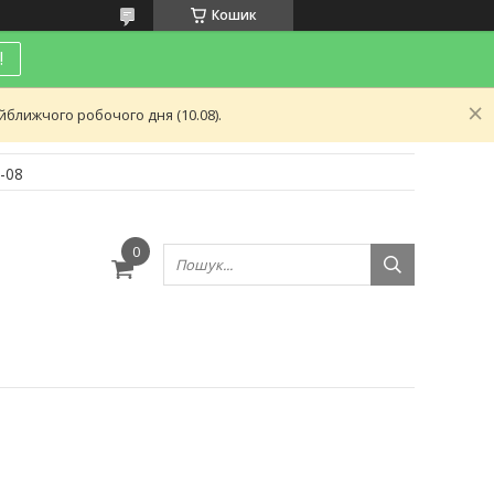
Кошик
!
ближчого робочого дня (10.08).
-08
и