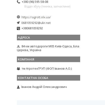
+380 (96) 595-58-08
Відділ збуту (техніка, запчастини)
https://agrott.olx.ua/
0681059292@ukr.net
+380681059292
84 км автодороги М05 Київ-Одеса, Біла
Церква, Україна
тм АгротехГРУП (ФОП Іванов А.О.)
Іванов Андрій Олександрович