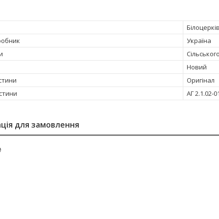
Білоцеркі
робник
Україна
и
Сільськог
Новий
стини
Оригінал
стини
АГ 2.1.02-0
ція для замовлення
₴