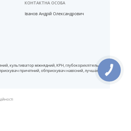
Іванов Андрій Олександрович
ний, культиватор міжнядний, КРН, глубокорихлітель,
прискувач причіпний, обприскувач навісний, лучшая
ційності