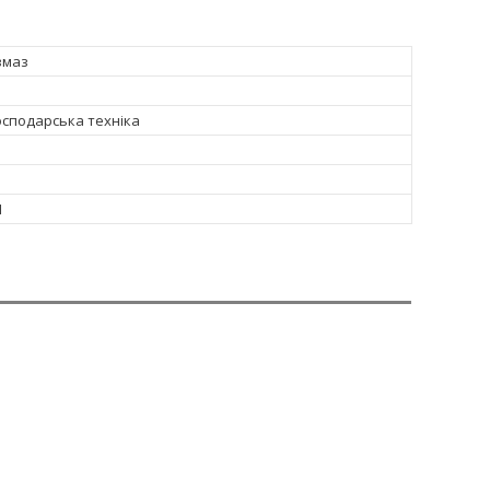
вмаз
осподарська техніка
1