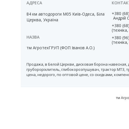
+380 (68
84 км автодороги М05 Київ-Одеса, Біла
Андрій 
Церква, Україна
+380 (68
(техніка
+380 (96
(техніка
тм АгротехГРУП (ФОП Іванов А.О.)
Продажа, в Белой Церкви, дисковая борона навесная, 
грубороріхлитель, глибокорозпушувач, трактор МТЗ, т
цена, недорого, по оптовой цене, со скидками, компе