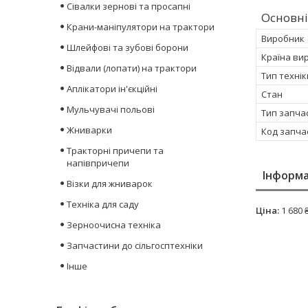
Сівалки зернові та просапні
Основні
Крани-маніпулятори на трактори
Виробник
Шлейфові та зубові борони
Країна ви
Відвали (лопати) на трактори
Тип технік
Аплікатори ін'єкційні
Стан
Мульчувачі польові
Тип запча
Жниварки
Код запча
Тракторні причепи та
напівпричепи
Інформа
Візки для жниварок
Техніка для саду
Ціна:
1 680 
Зерноочисна техніка
Запчастини до сільгосптехніки
Інше