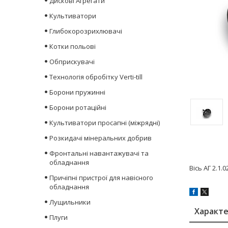
Дискові Агрегати
Культиватори
Глибокорозрихлювачі
Котки польові
Обприскувачі
Технологія обробітку Verti-till
Борони пружинні
Борони ротаційні
Культиватори просапні (міжрядні)
Розкидачі мінеральних добрив
Фронтальні навантажувачі та
обладнання
Вісь АГ 2.1
Причіпні пристрої для навісного
обладнання
Лущильники
Характ
Плуги