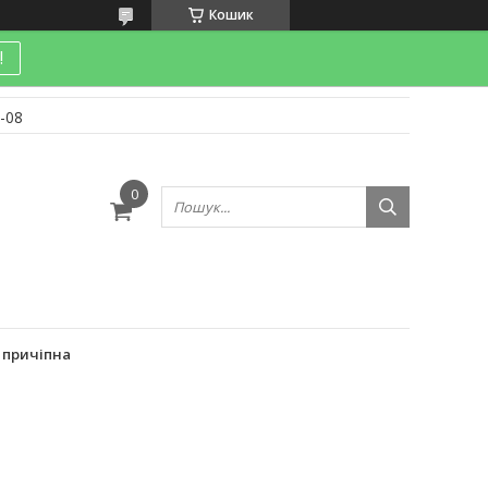
Кошик
!
-08
и
 причіпна