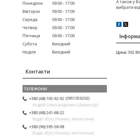
А також у В
Понеділок
09:00
17:00
вибрати ві
Вівторок
09:00
17:00
Середа
09:00
17:00
Четвер
09:00
17:00
Інформа
Пʼятниця
09:00
17:00
Субота
Вихідний
Неділя
Вихідний
Ціна:
392 80
Контакти
0951059292
+380 (68) 105-92-92
Андрій Олександрович (Директор)
+380 (68) 241-68-22
Відділ збуту (техніка, запчастини)
+380 (96) 595-58-08
Відділ збуту (техніка, запчастини)