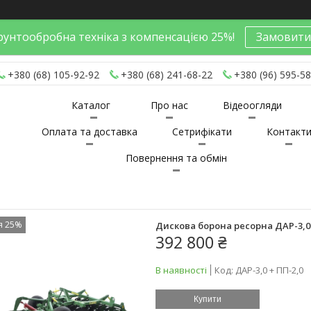
унтообробна техніка з компенсацією 25%!
Замовити
+380 (68) 105-92-92
+380 (68) 241-68-22
+380 (96) 595-58
Каталог
Про нас
Відеоогляди
Оплата та доставка
Сетрифікати
Контакт
Повернення та обмін
я 25%
Дискова борона ресорна ДАР-3,0
392 800 ₴
В наявності
Код:
ДАР-3,0 + ПП-2,0
Купити