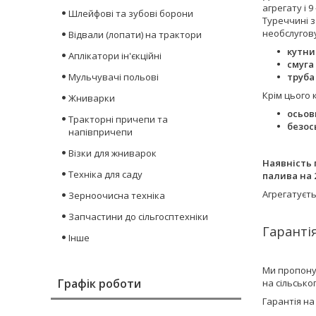
агрегату і 
Шлейфові та зубові борони
Туреччині з
необслугову
Відвали (лопати) на трактори
кутни
Аплікатори ін'єкційні
смуга
Мульчувачі польові
труба
Крім цього 
Жниварки
осьов
Тракторні причепи та
безос
напівпричепи
Візки для жниварок
Наявність 
Техніка для саду
палива на 
Агрегатуєт
Зерноочисна техніка
Запчастини до сільгосптехніки
Гарантія
Інше
Ми пропону
Графік роботи
на сільсько
Гарантія на