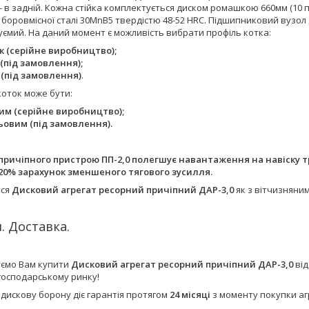
9 - в задній. Кожна стійка комплектується диском ромашкою 660мм (10 
 боровмісної сталі 30MnB5 твердістю 48-52 HRC. Підшипниковий вузол 
ємий. На даний момент є можливість вибрати профіль котка:
к (серійне виробництво);
 (під замовлення);
 (під замовлення)
.
коток може бути:
им (серійне виробництво);
ьовим (під замовлення).
причіпного пристрою ПП-2,0 полегшує навантаження на навіску тр
20% зарахунок зменшеного тягового зусилля.
ься
Дисковий агрегат ресорний причіпний ДАР-3,0
як з вітчизняни
. Доставка.
ємо Вам купити
Дисковий агрегат ресорний причіпний ДАР-3,0
від
господарському ринку!
 дискову борону діє гарантія протягом
24 місяці
з моменту покупки а