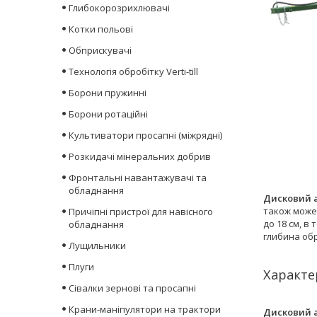
Глибокорозрихлювачі
Котки польові
Обприскувачі
Технологія обробітку Verti-till
Борони пружинні
Борони ротаційні
Культиватори просапні (міжрядні)
Розкидачі мінеральних добрив
Фронтальні навантажувачі та
обладнання
Дисковий а
також може 
Причіпні пристрої для навісного
до 18 см, в
обладнання
глибина обр
Лущильники
Плуги
Характе
Сівалки зернові та просапні
Крани-маніпулятори на трактори
Дисковий а