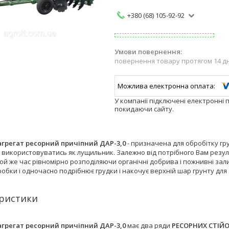
+380 (68) 105-92-92
повернення товару протягом 14 д
У компанії підключені електронні 
покидаючи сайту.
грегат ресорний причіпний ДАР-3,0
- призначена для обробітку гр
використовуватись як лущильник. Залежно від потрібного Вам резуль
 той же час рівномірно розподіляючи органічні добрива і пожнивні з
обки і одночасно подрібнює грудки і накочує верхній шар грунту для
ристики
грегат ресорний причіпний ДАР-3,0
має два ряди
РЕСОРНИХ СТІЙО