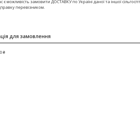
ас є можливість замовити ДОСТАВКУ по Україні даної та іншої сільго
дправку перевізником.
ція для замовлення
0 ₴