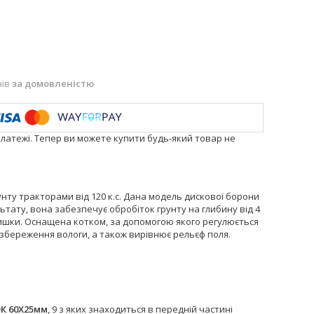
нів
за домовленістю
платежі. Тепер ви можете купити будь-який товар не
унту тракторами від 120 к.с. Дана модель дискової борони
тату, вона забезпечує обробіток грунту на глибину від 4
алишки. Оснащена котком, за допомогою якого регулюється
 збереження вологи, а також вирівнює рельєф поля.
К 60Х25мм
, 9 з яких знаходиться в передній частині