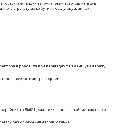
пелюсток, внутрішня заточка), який виготовляється в
даного агрегату може бути як обслуговуємий так і
актора в роботі та при переїздах та зменшує витрату
ми так і зарубіжними тракторами.
 виробника в Білій Церкві, виключно за найнижчою ціною
грегату без обмеження напрацювання.