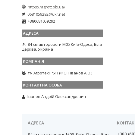
https://agrott.olx.ua/
0681059292@ukr.net
+380681059292
84 км автодороги М05 Київ-Одеса, Біла
Церква, Україна
тм АгротехГРУП (ФОП Іванов А.О.)
Іванов Андрій Олександрович
+380 (68
84 км автодороги М05 Київ-Одеса, Біла