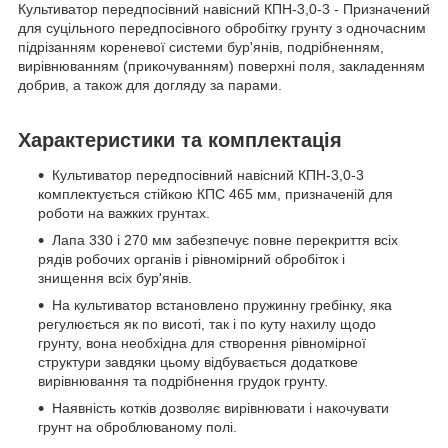
Культиватор передпосівний навісний КПН-3,0-3 - Призначений
для суцільного передпосівного обробітку грунту з одночасним
підрізанням кореневої системи бур'янів, подрібненням,
вирівнюванням (прикочуванням) поверхні поля, закладенням
добрив, а також для догляду за парами.
Характеристики та комплектація
Культиватор передпосівний навісний КПН-3,0-3
комплектується стійкою КПС 465 мм, призначеній для
роботи на важких грунтах.
Лапа 330 і 270 мм забезпечує повне перекриття всіх
рядів робочих органів і рівномірний обробіток і
знищення всіх бур'янів.
На культиватор встановлено пружинну гребінку, яка
регулюється як по висоті, так і по куту нахилу щодо
грунту, вона необхідна для створення рівномірної
структури завдяки цьому відбувається додаткове
вирівнювання та подрібнення грудок грунту.
Наявність котків дозволяє вирівнювати і накочувати
грунт на оброблюваному полі.