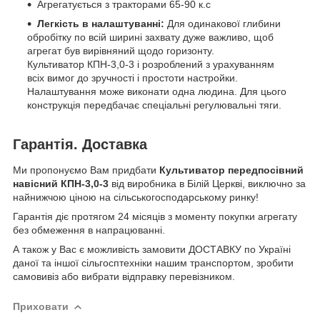
Агрегатується з тракторами 65-90 к.с
Легкість в налаштуванні:
Для одинакової глибини
обробітку по всій ширині захвату дуже важливо, щоб
агрегат був вирівняний щодо горизонту.
Культиватор КПН-3,0-3 і розроблений з урахуванням
всіх вимог до зручності і простоти настройки.
Налаштування може виконати одна людина. Для цього
конструкція передбачає спеціальні регулювальні тяги.
Гарантія. Доставка
Ми пропонуємо Вам придбати
Культиватор передпосівний
навісний КПН-3,0-3
від виробника в Білій Церкві, виключно за
найнижчою ціною на сільськогосподарському ринку!
Гарантія діє протягом 24 місяців з моменту покупки агрегату
без обмеження в напрацюванні.
А також у Вас є можливість замовити ДОСТАВКУ по Україні
даної та іншої сільгосптехніки нашим транспортом, зробити
самовивіз або вибрати відправку перевізником.
Приховати