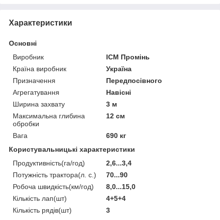
Характеристики
Основні
Виробник
ІСМ Промінь
Країна виробник
Україна
Призначення
Передпосівного
Агрегатування
Навісні
Ширина захвату
3 м
Максимальна глибина
12 см
обробки
Вага
690 кг
Користувальницькі характеристики
Продуктивність(га/год)
2,6...3,4
Потужність трактора(л. с.)
70...90
Робоча швидкість(км/год)
8,0...15,0
Кількість лап(шт)
4+5+4
Кількість рядів(шт)
3