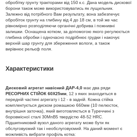
обробітку грунту тракторами від 150 к.с. Дана модель дискової
борони також може використовуватись як лущильник.
Залежно від потрібного Вам результату, вона забезпечує
обробіток грунту на глибину від 4 до 18 см, в той же час
рівномірно розподіляючи органічні добрива і пожнивні
залишки. Оснащена котком, за допомогою якого регулюється
глибина обробки і одночасно подрібнює грудки і накочує
верхній шар грунту для збереження вологи, а також
вирівнює рельєф поля.
Характеристики
Дисковий агрегат навісний ДАР-4,0
має два ряди
РЕСОРНИХ СТІЙОК 60Х25мм
, 12 з яких знаходиться в
передній частині агрегату і 12 - в задній. Кожна стійка
комплектується диском ромашкою 660мм (10 пелюсток,
внутрішня заточка), який виготовляється в Туреччині з
боровмісної сталі 30MnB5 твердістю 48-52 HRC.
Підшипниковий вузол даного агрегату може бути як
обслуговуємий так і необслуговуємий. На даний момент є
можливість вибрати профіль котка: