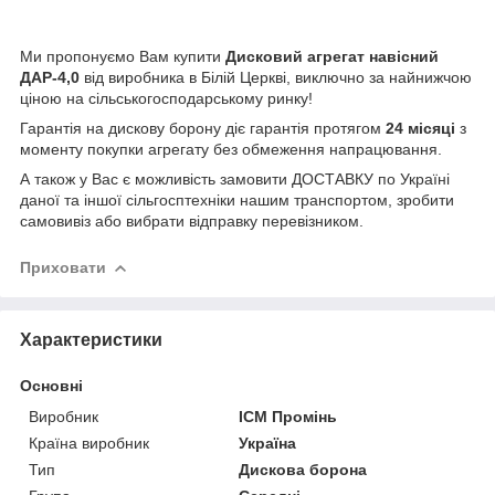
Ми пропонуємо Вам купити
Дисковий агрегат навісний
ДАР-4,0
від виробника в Білій Церкві, виключно за найнижчою
ціною на сільськогосподарському ринку!
Гарантія на дискову борону діє гарантія протягом
24 місяці
з
моменту покупки агрегату без обмеження напрацювання.
А також у Вас є можливість замовити ДОСТАВКУ по Україні
даної та іншої сільгосптехніки нашим транспортом, зробити
самовивіз або вибрати відправку перевізником.
Приховати
Характеристики
Основні
Виробник
ІСМ Промінь
Країна виробник
Україна
Тип
Дискова борона