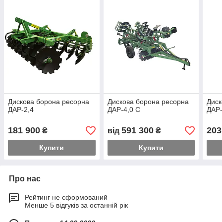
Дискова борона ресорна
Дискова борона ресорна
Диск
ДАР-2,4
ДАР-4,0 С
ДАР-
181 900
591 300
203
₴
від
₴
Купити
Купити
Про нас
Рейтинг не сформований
Менше 5 відгуків за останній рік