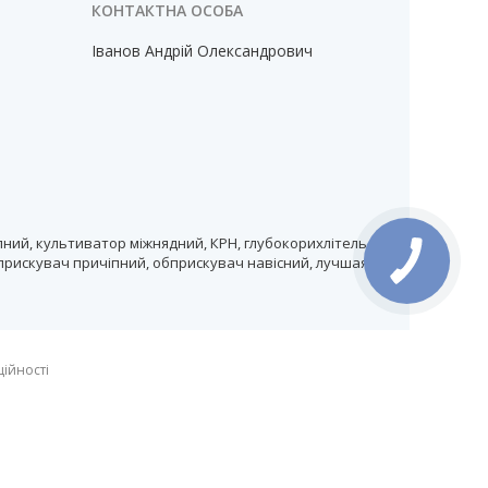
Іванов Андрій Олександрович
ний, культиватор міжнядний, КРН, глубокорихлітель,
прискувач причіпний, обприскувач навісний, лучшая
ційності