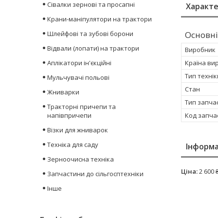
Сівалки зернові та просапні
Характ
Крани-маніпулятори на трактори
Шлейфові та зубові борони
Основні
Відвали (лопати) на трактори
Виробник
Аплікатори ін'єкційні
Країна ви
Тип технік
Мульчувачі польові
Стан
Жниварки
Тип запча
Тракторні причепи та
напівпричепи
Код запча
Візки для жниварок
Техніка для саду
Інформа
Зерноочисна техніка
Ціна:
2 600 
Запчастини до сільгосптехніки
Інше