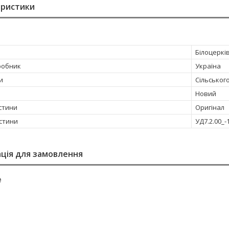
еристики
Білоцеркі
робник
Україна
и
Сільськог
Новий
стини
Оригінал
стини
УД7.2.00_-
ція для замовлення
₴