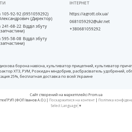
) 105-92-92
0951059292
https://agrott.olx.ua/
Олександрович (Директор)
0681059292@ukr.net
) 241-68-22
Відділ збуту
+380681059292
, запчастини)
) 595-58-08
Відділ збуту
, запчастини)
дискова борона навісна, культиватор прицепний, культиватор причіп
рактор ХТЗ, РУМ, Розкидач міндобрив, расбрасіватель удобрений, об
нсация 25%, бесплатная доставка по всей Украине
Сайт створений на маркетплейсі
Prom.ua
тм АгротехГРУП (ФОП Іванов А.О.) |
Поскаржитися на контент
|
Політика конфіден
Select Language
▼