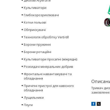
Дискові Агрегати
Культиватори
Глибокорозрихлювачі
Котки польові
Обприскувачі
Технологія обробітку Verti-till
Борони пружинні
Борони ротаційні
Культиватори просапні (міжрядні)
Розкидачі мінеральних добрив
Фронтальні навантажувачі та
обладнання
Описани
Причіпні пристрої для навісного
Тримач диск
обладнання
замовленні 
Лущильники
Плуги