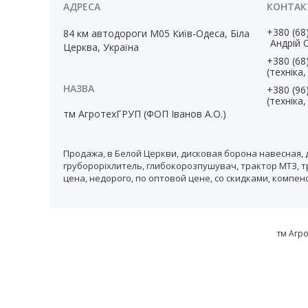
+380 (68
84 км автодороги М05 Київ-Одеса, Біла
Андрій 
Церква, Україна
+380 (68
(техніка
+380 (96
(техніка
тм АгротехГРУП (ФОП Іванов А.О.)
Продажа, в Белой Церкви, дисковая борона навесная, 
грубороріхлитель, глибокорозпушувач, трактор МТЗ, т
цена, недорого, по оптовой цене, со скидками, компе