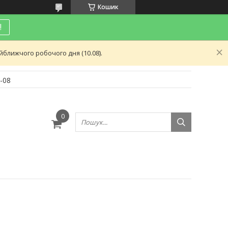
Кошик
!
ближчого робочого дня (10.08).
-08
и