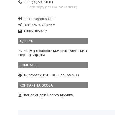
+380 (96) 595-58-08
Відділ збуту (техніка, запчастини)
https://agrott.olx.ua/
0681059292@ukr.net
+380681059292
84 км автодороги М05 Київ-Одеса, Біла
Церква, Україна
тм АгротехГРУП (ФОП Іванов А.О.)
Іванов Андрій Олександрович