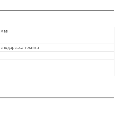
вмаз
осподарська техніка
1