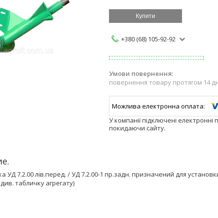
Купити
+380 (68) 105-92-92
повернення товару протягом 14 д
У компанії підключені електронні 
покидаючи сайту.
е.
а УД 7.2.00 лів.перед. / УД 7.2.00-1 пр.задн. призначений для устано
див. табличку агрегату)