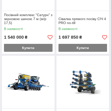
Посівний комплекс "Сатурн" з
зерновою шиною 7 м (м/р
Сівалка прямого посіву СІЧ 4
17,5)
PRO no-till
В наявності
В наявності
1 540 000
1 697 850
₴
₴
Купити
Купити