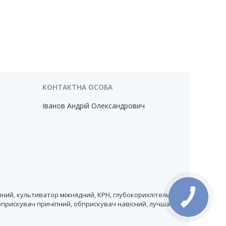
Іванов Андрій Олександрович
ний, культиватор міжнядний, КРН, глубокорихлітель,
бприскувач причіпний, обприскувач навісний, лучшая