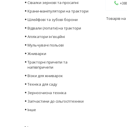
Сівалки зернові та просапні
+380
Крани-маніпулятори на трактори
Шлейфові та зубові борони
Відвали (лопати) на трактори
Аплікатори ін'єкційні
Мульчувачі польові
Жниварки
Тракторні причепи та
напівпричепи
Візки для жниварок
Техніка для саду
Зерноочисна техніка
Запчастини до сільгосптехніки
Інше