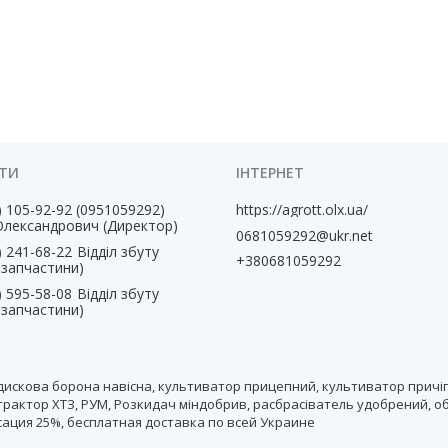
) 105-92-92
0951059292
https://agrott.olx.ua/
Олександрович (Директор)
0681059292@ukr.net
) 241-68-22
Відділ збуту
+380681059292
, запчастини)
) 595-58-08
Відділ збуту
, запчастини)
дискова борона навісна, культиватор прицепний, культиватор причіп
рактор ХТЗ, РУМ, Розкидач міндобрив, расбрасіватель удобрений, о
нсация 25%, бесплатная доставка по всей Украине