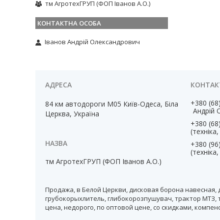
тм АгротехГРУП (ФОП Іванов А.О.)
Іванов Андрій Олександрович
+380 (68
84 км автодороги М05 Київ-Одеса, Біла
Андрій 
Церква, Україна
+380 (68
(техніка
+380 (96
(техніка
тм АгротехГРУП (ФОП Іванов А.О.)
Продажа, в Белой Церкви, дисковая борона навесная, 
грубокорыхлитель, глибокорозпушувач, трактор МТЗ, т
цена, недорого, по оптовой цене, со скидками, компе