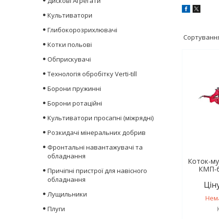
Дискові Агрегати
Культиватори
Глибокорозрихлювачі
Котки польові
Обприскувачі
Технологія обробітку Verti-till
Борони пружинні
Борони ротаційні
Культиватори просапні (міжрядні)
Розкидачі мінеральних добрив
Фронтальні навантажувачі та
обладнання
Коток-му
КМП-6
Причіпні пристрої для навісного
обладнання
Цін
Лущильники
Нем
Плуги