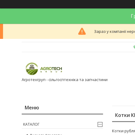
Гр
Зараз у компанії нер
Агротехгруп - сільгосптехніка та запчастини
Котки 
КАТАЛОГ
Котки рубл