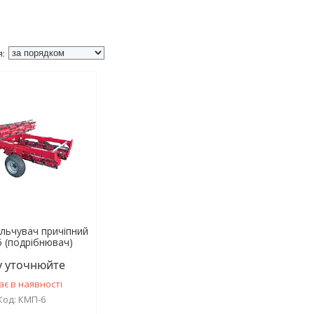
льчувач причіпний
 (подрібнювач)
у уточнюйте
ає в наявності
КМП-6