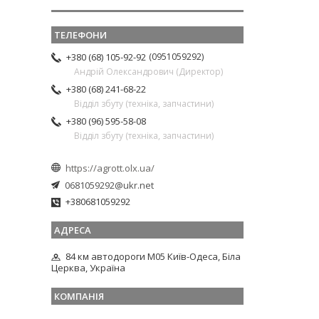
0951059292
+380 (68) 105-92-92
Андрій Олександрович (Директор)
+380 (68) 241-68-22
Відділ збуту (техніка, запчастини)
+380 (96) 595-58-08
Відділ збуту (техніка, запчастини)
https://agrott.olx.ua/
0681059292@ukr.net
+380681059292
84 км автодороги М05 Київ-Одеса, Біла
Церква, Україна