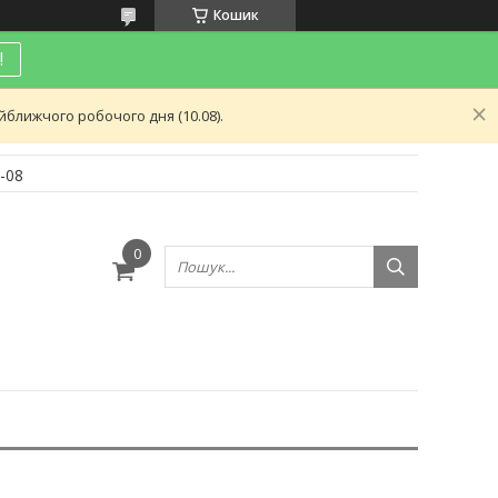
Кошик
!
ближчого робочого дня (10.08).
-08
и