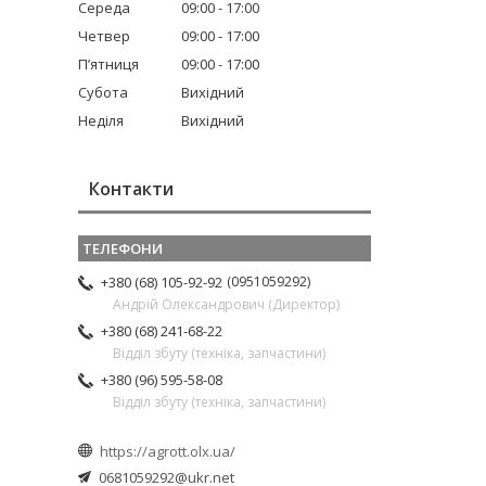
Середа
09:00
17:00
Четвер
09:00
17:00
Пʼятниця
09:00
17:00
Субота
Вихідний
Неділя
Вихідний
Контакти
0951059292
+380 (68) 105-92-92
Андрій Олександрович (Директор)
+380 (68) 241-68-22
Відділ збуту (техніка, запчастини)
+380 (96) 595-58-08
Відділ збуту (техніка, запчастини)
https://agrott.olx.ua/
0681059292@ukr.net