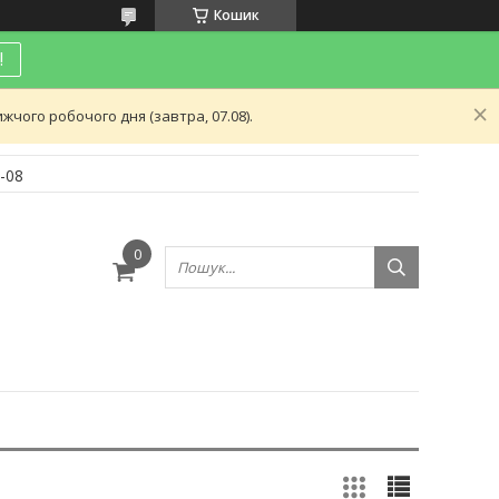
Кошик
!
чого робочого дня (завтра, 07.08).
-08
и