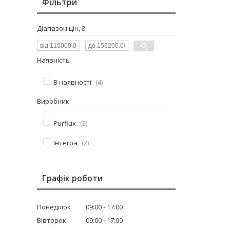
Фільтри
Діапазон цін, ₴
Наявність
В наявності
4
Виробник
Purflux
2
Інтегра
2
Графік роботи
Понеділок
09:00
17:00
Вівторок
09:00
17:00