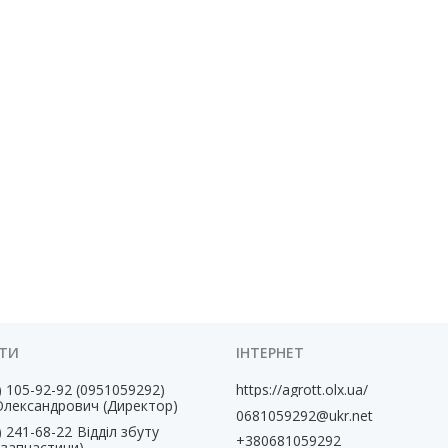
) 105-92-92
0951059292
https://agrott.olx.ua/
Олександрович (Директор)
0681059292@ukr.net
) 241-68-22
Відділ збуту
+380681059292
, запчастини)