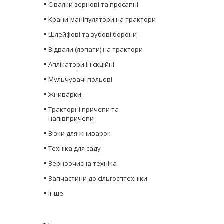
Сівалки зернові та просапні
Крани-маніпулятори на трактори
Шлейфові та зубові борони
Відвали (лопати) на трактори
Аплікатори ін'єкційні
Мульчувачі польові
Жниварки
Тракторні причепи та
напівпричепи
Візки для жниварок
Техніка для саду
Зерноочисна техніка
Запчастини до сільгосптехніки
Інше