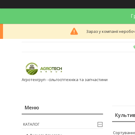
Гр
Зараз у компанії неробоч
Агротехгруп - сільгосптехніка та запчастини
Культи
КАТАЛОГ