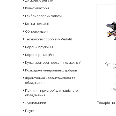
Дискові Агрегати
Культиватори
Глибокорозрихлювачі
Котки польові
Обприскувачі
Технологія обробітку Verti-till
Борони пружинні
Борони ротаційні
Культиватори просапні (міжрядні)
Культ
I
Розкидачі мінеральних добрив
Фронтальні навантажувачі та
обладнання
Причіпні пристрої для навісного
обладнання
Лущильники
Плуги