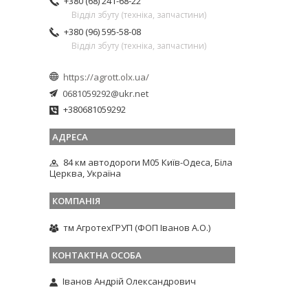
+380 (68) 241-68-22
Відділ збуту (техніка, запчастини)
+380 (96) 595-58-08
Відділ збуту (техніка, запчастини)
https://agrott.olx.ua/
0681059292@ukr.net
+380681059292
84 км автодороги М05 Київ-Одеса, Біла
Церква, Україна
тм АгротехГРУП (ФОП Іванов А.О.)
Іванов Андрій Олександрович