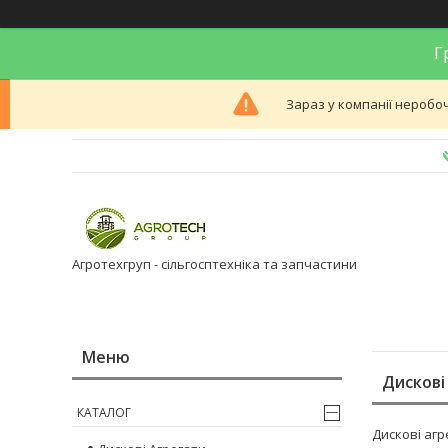
Гр
Зараз у компанії неробоч
Агротехгруп - сільгосптехніка та запчастини
Дискові
КАТАЛОГ
Дискові агр