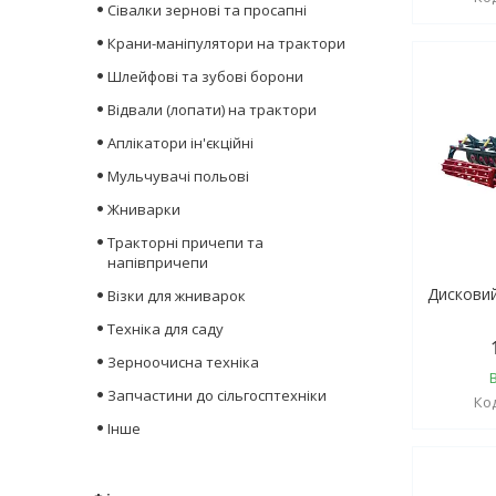
Сівалки зернові та просапні
Крани-маніпулятори на трактори
Шлейфові та зубові борони
Відвали (лопати) на трактори
Аплікатори ін'єкційні
Мульчувачі польові
Жниварки
Тракторні причепи та
напівпричепи
Дискови
Візки для жниварок
Техніка для саду
Зерноочисна техніка
Запчастини до сільгосптехніки
Інше