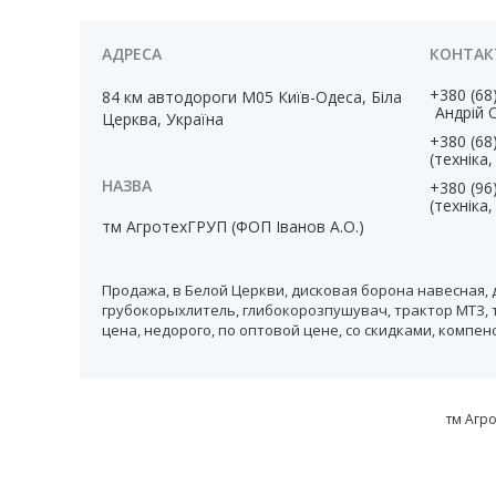
+380 (68
84 км автодороги М05 Київ-Одеса, Біла
Андрій 
Церква, Україна
+380 (68
(техніка
+380 (96
(техніка
тм АгротехГРУП (ФОП Іванов А.О.)
Продажа, в Белой Церкви, дисковая борона навесная, 
грубокорыхлитель, глибокорозпушувач, трактор МТЗ, т
цена, недорого, по оптовой цене, со скидками, компе