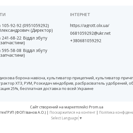
) 105-92-92
0951059292
https://agrott.olx.ua/
Олександрович (Директор)
0681059292@ukr.net
) 241-68-22
Відділ збуту
+380681059292
, запчастини)
) 595-58-08
Відділ збуту
, запчастини)
дискова борона навісна, культиватор прицепний, культиватор причіп
рактор ХТЗ, РУМ, Розкидач міндобрив, расбрасіватель удобрений, о
нсация 25%, бесплатная доставка по всей Украине
Сайт створений на маркетплейсі
Prom.ua
тм АгротехГРУП (ФОП Іванов А.О.) |
Поскаржитися на контент
|
Політика конфіден
Select Language
▼