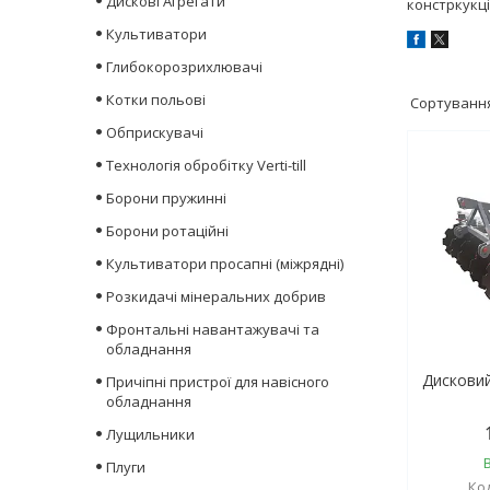
Дискові Агрегати
констркукц
Культиватори
Глибокорозрихлювачі
Котки польові
Обприскувачі
Технологія обробітку Verti-till
Борони пружинні
Борони ротаційні
Культиватори просапні (міжрядні)
Розкидачі мінеральних добрив
Фронтальні навантажувачі та
обладнання
Дискови
Причіпні пристрої для навісного
обладнання
Лущильники
Плуги