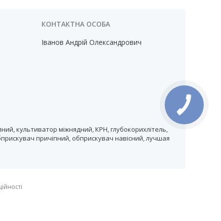
Іванов Андрій Олександрович
ний, культиватор міжнядний, КРН, глубокорихлітель,
бприскувач причіпний, обприскувач навісний, лучшая
ційності