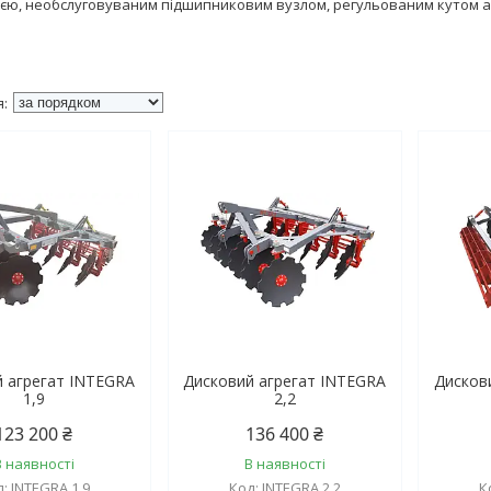
ією, необслуговуваним підшипниковим вузлом, регульованим кутом а
й агрегат INTEGRA
Дисковий агрегат INTEGRA
Дисков
1,9
2,2
123 200 ₴
136 400 ₴
В наявності
В наявності
INTEGRA 1,9
INTEGRA 2,2