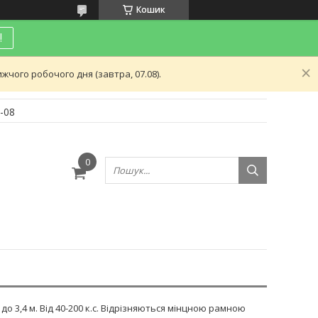
Кошик
!
чого робочого дня (завтра, 07.08).
-08
и
 до 3,4 м. Від 40-200 к.с. Відрізняються мінцною рамною